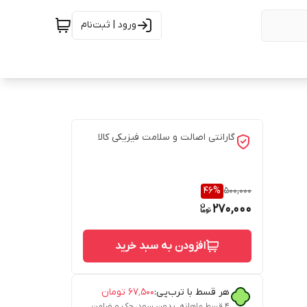
ورود | ثبت‌نام
گارانتی اصالت و سلامت فیزیکی کالا
46
%
500,000
270,000
افزودن به سبد خرید
هر قسط با ترب‌پی:
۶۷٬۵۰۰
تومان
۴ قسط ماهانه. بدون سود، چک و ضامن.