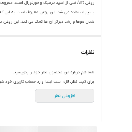
روغن Ant غنی از اسید فرمیک و فورفورال است. 
تعداد
بسیار استفاده می شد. این روغن معروف است به این که
شدن موها و رشد دیرتر آن ها کمک می کند. این روغن 
کشور مبدا برند
بلوغ می توان از این روغن به راحتی برای افراد در هر سن
شماره مجوز
روغن فواید زیادی دارد. در زمینه رفع موهای زائد، زما
خاصیت مرطوب کنندگی و سفید کنندگی دارد. با این حال،
عصاره‌های موجود
نظرات
استفاده باید آن را به قسمت کمی از بدن خود تست کنید 
مشخصات محصول
شما هم درباره این محصول نظر خود را بنویسید.
ترکیبات
برای ثبت نظر، لازم است ابتدا وارد حساب کاربری خود شو
ویژگی مواد
افزودن نظر
صادرکننده مجوز
مناسب برای