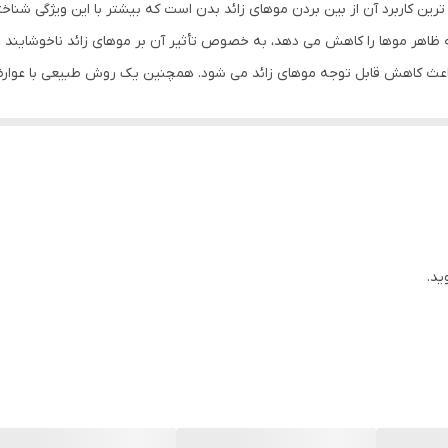
معروف ترین کاربرد آن از بین بردن موهای زائد بدن است که بیشتر با این ویژگی
1
 ظاهر موها را کاهش می دهد، به خصوص تأثیر آن بر موهای زائد ناخوشایند
باعث کاهش قابل توجه موهای زائد می شود. همچنین یک روش طبیعی با عوارض
ایران
ی استفاده کرد. بلافاصله بعد از استفاده اثراتی مانند نازک شدن و کاهش موها
6034177930439894
نی که به طور منظم از این روغن استفاده کنید، به خصوص موهای زائد و ناخوش
 ممکن است در صورت استفاده بیش از حد، واکنش های آلرژی یا برخی عوارض جا
Ant
تا از ایجاد واکنش ها مطمئن باشید. اگر آلرژی نداشتید در نتیجه استفاده من
دارای رایحه
دارای عصاره
ید.
ضد حساسیت
سازمان غذا و دارو
خانم‌ها و آقایان , خانم‌ها , بزرگسالان , آقایان