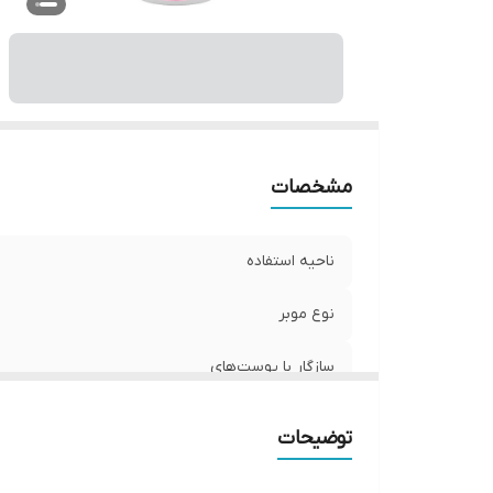
کش
شم
عص
م
تر
وی
صا
مشخصات
من
وی
ناحیه استفاده
م
مد
نوع موبر
سازگار با پوست‌‌های
وزن
توضیحات
حجم