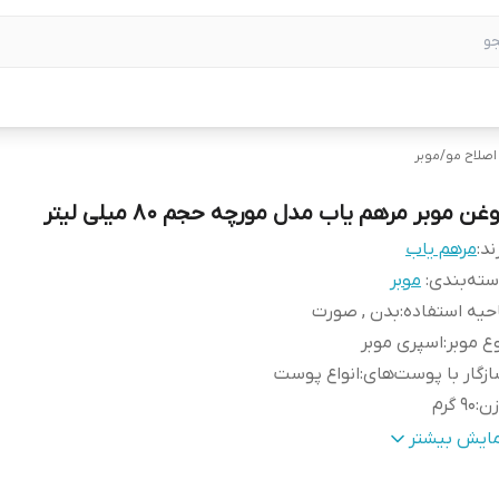
اصلاح مو
/
موبر
غن موبر مرهم یاب مدل مورچه حجم 80 میلی لیتر
ند:
مرهم یاب
ته‌بندی
:
موبر
حیه استفاده
:
بدن , صورت
ع موبر
:
اسپری موبر
زگار با پوست‌‌های
:
انواع پوست
زن
:
90 گرم
جم
:
90 میلی‌لیتر
مایش بیشتر
داد
:
1