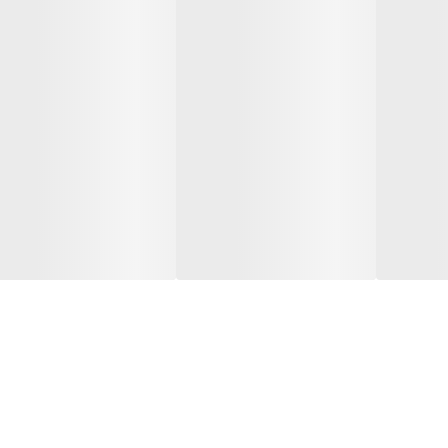
امگا 6 , امگا 3 , PP , K , H , F , E , D3 , D , C , B8 , B7 , B6
بیش از ۱۰ دقیقه