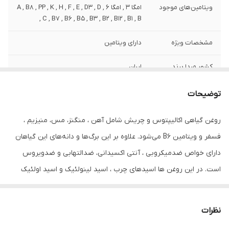
ویتامین‌های موجود
امگا 3 , امگا 6 , A , B8 , PP , K , H , F , E , D3 , D
, C , B7 , B6 , B5 , B3 , B2 , B12 , B1 , B
مشخصات ویژه
دارای ویتامین
کشور مبدا برند
ایران
صادر کننده مجوز
سازمان غذا و دارو
توضیحات
حجم
80 میلی‌لیتر
روغن گیاهی اکالیپتوس و چریش شامل آهن ، منگنز، مس، منیزیم ،
فسفر و ویتامین B6 می‌شود. علاوه بر این برگ‌ها و دانه‌های این گیاهان
دارای خواص ضدمیکروبی ، آنتی اکسیدانی، ضدالتهابی و ضدویروس
است. در این روغن ها اسیدهای چرب ، اسید لینولئیک و اسید اولئیک
موجود باعث ایجاد رطوبت، نرمی و لطافت پوست مو و ریش و سیبیل و
مژه و ابرو می‌شود. مصرف روزانه آن باعث رشد آن می شود و پلی‌فنول
نظرات
موجود در آن به جوان‌سازی پوست سر شما کمک می‌کند.