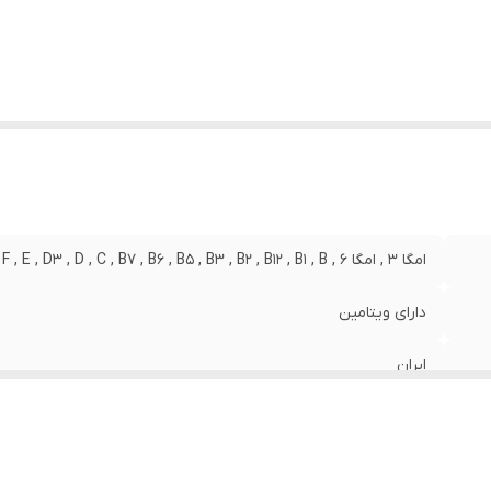
امگا 3 , امگا 6 , A , B8 , PP , K , H , F , E , D3 , D , C , B7 , B6 , B5 , B3 , B2 , B12 , B1 , B
دارای ویتامین
ایران
سازمان غذا و دارو
80 میلی‌لیتر