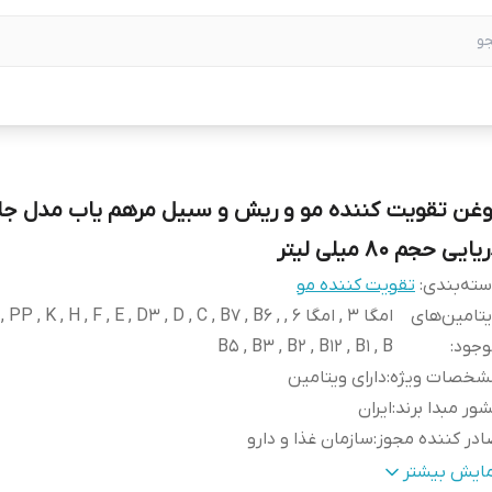
وغن تقویت کننده مو و ریش و سبیل مرهم یاب مدل ج
یایی حجم 80 میلی لیتر
ته‌بندی
:
تقویت کننده مو
تامین‌های
امگا 3 , امگا 6 ,  PP , K , H , F , E , D3 , D , C , B7 , B6
وجود
:
B5 , B3 , B2 , B12 , B1 , B
شخصات ویژه
:
دارای ویتامین
ور مبدا برند
:
ایران
در کننده مجوز
:
سازمان غذا و دارو
جم
:
80 میلی‌لیتر
مایش بیشتر