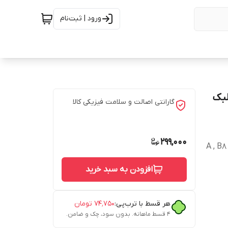
ورود | ثبت‌نام
لبک
گارانتی اصالت و سلامت فیزیکی کالا
299,000
A , B8 , ,
افزودن به سبد خرید
هر قسط با ترب‌پی:
۷۴٬۷۵۰
تومان
۴ قسط ماهانه. بدون سود، چک و ضامن.