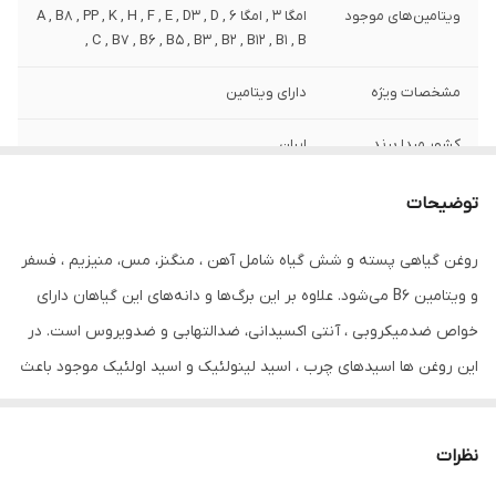
ویتامین‌های موجود
امگا 3 , امگا 6 , A , B8 , PP , K , H , F , E , D3 , D
, C , B7 , B6 , B5 , B3 , B2 , B12 , B1 , B
مشخصات ویژه
دارای ویتامین
کشور مبدا برند
ایران
صادر کننده مجوز
سازمان غذا و دارو
توضیحات
حجم
80 میلی‌لیتر
روغن گیاهی پسته و شش گیاه شامل آهن ، منگنز، مس، منیزیم ، فسفر
و ویتامین B6 می‌شود. علاوه بر این برگ‌ها و دانه‌های این گیاهان دارای
خواص ضدمیکروبی ، آنتی اکسیدانی، ضدالتهابی و ضدویروس است. در
این روغن ها اسیدهای چرب ، اسید لینولئیک و اسید اولئیک موجود باعث
ایجاد رطوبت، نرمی و لطافت پوست مو و ریش و سیبیل و مژه و ابرو
می‌شود. مصرف روزانه آن باعث رشد آن می شود و پلی‌فنول موجود در
نظرات
آن به جوان‌سازی پوست سر شما کمک می‌کند. آنتی‌اکسیدان‌های موجود