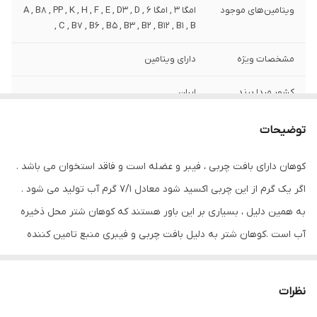
ویتامین‌های موجود
امگا 3 , امگا 6 , A , B8 , PP , K , H , F , E , D3 , D
, C , B7 , B6 , B5 , B3 , B2 , B12 , B1 , B
مشخصات ویژه
دارای ویتامین
کشور مبدا برند
ایران
صادر کننده مجوز
سازمان غذا و دارو
توضیحات
حجم
80 میلی‌لیتر
کوهان دارای بافت چربی ، فیبر و عضله است و فاقد استخوان می باشد .
اگر یک گرم از این چربی اکسید شود معادل 7/1 گرم آب تولید می شود .
به همین دلیل ، بسیاری بر این باور هستند که کوهان شتر محل ذخیره
آب است .کوهان شتر به دلیل بافت چربی و فیبری منبع تامین کننده
انرژی مورد نیاز بدن شتر است . روغن‌ کوهان شتر با وجود سطح بالای
ویتامین و خواص آنتی اکسیدانی به پوست سر و مو درخشش خاصی می‌
نظرات
بخشد . روغن کوهان شتر دارای اسیدهای چرب، اسید لینولئیک و اسید