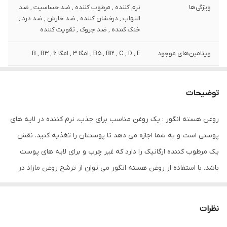
ویژگی‌ها
نرم کننده , مرطوب کننده , ضد حساسیت , ضد
التهاب , درخشان کننده , ضد خارش , ضد درد ,
خنک کننده , ضد چروک , تقویت کننده
ویتامین‌های موجود
B5 , B12 , C , D , E , امگا 3 , امگا 6 , B , B3
وزن
120 گرم
توضیحات
نوع عصاره
هسته انگور
روغن هسته انگور : یک روغن مناسب برای جذب، نرم کننده در لایه های
مشخصات ویژه
دارای ویتامین
پوستی است و به شما اجازه می دهد تا پوستتان را تغذیه کنید. نقش
کشور مبدا برند
ایران
یک مرطوب کننده ارگانیک را دارد که غیر چرب و برای لایه های پوست
باشد. با استفاده از روغن هسته انگور می توان از ترشح روغن مازاد در
صادر کننده مجوز
سازمان غذا و دارو
لایه پوست خودتان جلوگیری کنید. عناصر ارگانیک موجود در روغن
سایر مشخصات
خاصیت تقویت کننده و نرم کنننده وترمیم
هسته انگور، باعث تنظیم روغن و همچنین حذف ناخالصی ها از لایه
کننده پوست خاصیت درخشندگی خاصیت ضد
نظرات
پوست شما می شوند. با داشتن چند عنصر خاص، درست مانند محلول
جوش وآکنه تقویت مو و ابرو وریش وسبیل