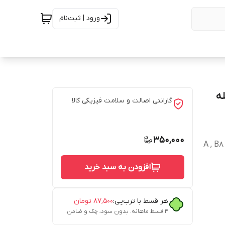
ورود | ثبت‌نام
ه
گارانتی اصالت و سلامت فیزیکی کالا
350,000
A , B8 , ,
افزودن به سبد خرید
هر قسط با ترب‌پی:
۸۷٬۵۰۰
تومان
۴ قسط ماهانه. بدون سود، چک و ضامن.