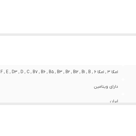
امگا 3 , امگا 6 , A , B8 , PP , K , H , F , E , D3 , D , C , B7 , B6 , B5 , B3 , B2 , B12 , B1 , B
دارای ویتامین
ایران
سازمان غذا و دارو
80 میلی‌لیتر