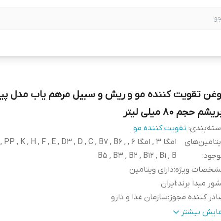
وغن تقویت کننده مو و ریش و سبیل مرهم یاب مدل پیل
ریشم حجم 80 میلی لیتر
ته‌بندی
:
تقویت کننده مو
تامین‌های
امگا 3 , امگا 6 ,  PP , K , H , F , E , D3 , D , C , B7 , B6
وجود
:
B5 , B3 , B2 , B12 , B1 , B
شخصات ویژه
:
دارای ویتامین
ور مبدا برند
:
ایران
در کننده مجوز
:
سازمان غذا و دارو
جم
:
80 میلی‌لیتر
مایش بیشتر