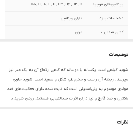
ویتامین‌های موجود
B5 , D , A , E , B , B3 , B6 , B2 , C
مشخصات ویژه
دارای ویتامین
کشور مبدا برند
ایران
صادر کننده مجوز
سازمان غذا و دارو
توضیحات
حجم
80 میلی لیتر میلی‌لیتر
شوید گیاهی است یکساله یا دوساله که گاهی ارتفاع آن به یک متر نیز
میرسد . ریشه آن راست و مخروطی شکل و سفید است. شوید حاوی
موادی موسوم به پلی‌استیلن است که ثابت شده دارای فعالیت‌های ضد
باکتری و ضد قارچ و نیز دارای اثرات ضد‌التهابی هستند. روغن‌ شوید با
وجود سطح بالای ویتامین و خواص آنتی اکسیدانی به مو درخشش
خاصی‌ می‌بخشد . روغن شوید دارای اسیدهای چرب، اسید لینولئیک و
نظرات
اسید اولئیک موجود باعث ایجاد رطوبت، نرمی و لطافت پوست مو و