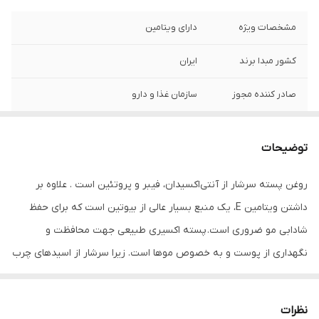
مشخصات ویژه
دارای ویتامین
کشور مبدا برند
ایران
صادر کننده مجوز
سازمان غذا و دارو
سایر توضیحات
مناسب برای ترمیم موهای آسیب دیده و
پوست خشک سر
توضیحات
راهنمای استفاده
تقویت کننده مو ، کافیست ۲ الی ۳ قطره روغن
روغن پسته سرشار از آنتی‌اکسیدان، فیبر و پروتئین است . علاوه بر
پسته را به کف سر خود بریزید و سپس ماساژ
داشتن ویتامین E، یک منبع بسیار عالی از بیوتین است که برای حفظ
داده تا جذب گردد. پس از ۳۰ الی ۴۵ دقیقه
موهای خود را با آب ولرم شستشو نمایید.
شادابی مو ضروری است. پسته اکسیری طبیعی جهت محافظت و
نگهداری از پوست و به خصوص موها است. زیرا سرشار از اسیدهای چرب
حجم
80 میلی لیتر میلی‌لیتر
مفید، پروتئین و بیوتین است. وجود این سه عنصر سبب کاهش ریزش
مو، تقویت و شادابی موها شده و رشد آن‌ها را تحریک می‌نماید. پسته از
نظرات