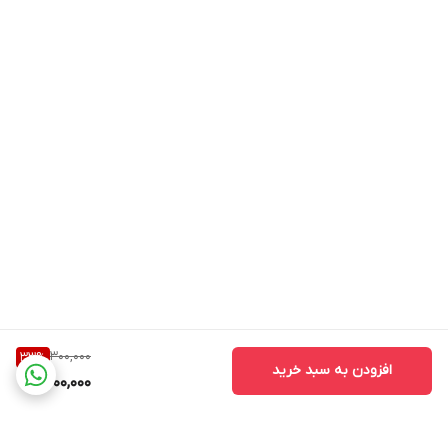
300,000
33
%
افزودن به سبد خرید
200,000