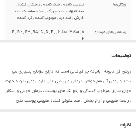
ویژگی‌ها
تقویت کننده , خنک کننده , درخشان کننده ,
ضد التهاب , ضد چروک , ضد حساسیت , ضد
خارش , ضد درد , مرطوب کننده , نرم کننده
ویتامین‌های موجود
A , امگا 3 , امگا 6 , B , B12 , B3 , B5 , C , D , E ,
F
وزن
80 گرم
توضیحات
نوع عصاره
عصاره گل بابونه
روغن گل بابونه : بابونه جز گیاهانی است که دارای مزایای بسیاری می
باشد و روغن آن هم خواص درمانی و زیبایی عالی دارد. روغن بابونه جهت
نوع
مایع
جوان سازی ،مرطوب کنندگی و رفع لک های پوست ، درمان جوش و اسکار
مشخصات ویژه
دارای ویتامین
، رایحه طبیعی و آرام بخش ، ضد عفونی کننده طبیعی پوست بدن
کشور مبدا برند
ایران
،خاصیت ضد باکتریی و قارچی پوست سر وبدن استفاده می شود.
صادر کننده مجوز
سازمان غذا و دارو
نظرات