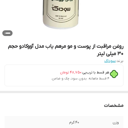
روغن مراقبت از پوست و مو مرهم یاب مدل آووکادو حجم
30 میلی لیتر
برند:
سوداک
هر قسط با ترب‌پی:
۴۸٬۷۵۰
تومان
۴ قسط ماهانه. بدون سود، چک و ضامن.
مشخصات
وزن
40 گرم