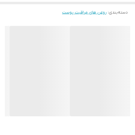
در برابر آسیب‌های محیطی و غیره استفاده کرد. مزایای اصلی روغن
دسته‌بندی
:
روغن های مراقبت پوست
آووکادو تسکین و افزودن رطوبت است. مرطوب‌کننده و مغذی : علاوه بر
ویتامین E، در خواص روغن آووکادو می‌توان پتاسیم، لسیتین و بسیاری
از مواد مغذی دیگر را یافت که پوست را تغذیه و مرطوب می‌کند.
بیرونی‌ترین لایه پوست که به اپیدرم معروف است، به راحتی این مواد
مغذی را جذب می‌کند که به شکل‌گیری پوست جدید نیز کمک می‌کند.