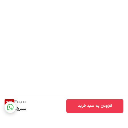
300,000
35
%
افزودن به سبد خرید
195,000