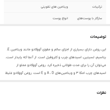
ترکیبات
ویتامین های تقویتی
سازگار با پوست‌های
انواع پوست
ویتامین‌ها و مواد
D3 , D , C , B8
معدنی موجود
توضیحات
حجم
30 میلی‌لیتر
این روغن دارای بسیاری از اجزای سالم و مقوی آووکادو مانند ویتامین E،
پتاسیم، لسیتین، اسیدهای چرب و کلروفیل است. از آنجا که پایدار است،
می‌توان آن را برای مدت طولانی ذخیره کرد. روغن آووکادو مملو از
اسیدهای چرب امگا 3 و ویتامین‌های A ، D و E است. روغن آووکادو غلیظ
و سبز رنگ است و در واقع یک روغن حامل محسوب می‌شود. خواص
روغن آووکادو برای پوست آنتی‌اکسیدان‌ها و عوامل ضدالتهابی موجود در
نظرات
روغن آووکادو به پوست شما کمک می‌کند تا صاف، قوی و جوان بماند. از
این روغن می‌توان برای آب‌رسانی، رفع خشکی پوست، حفاظت از پوست