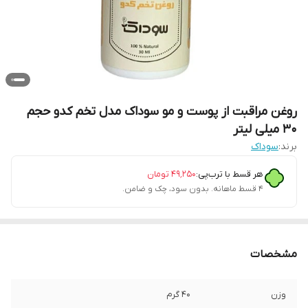
روغن مراقبت از پوست و مو سوداک مدل تخم کدو حجم
30 میلی لیتر
برند:
سوداک
هر قسط با ترب‌پی:
۴۹٬۲۵۰
تومان
۴ قسط ماهانه. بدون سود، چک و ضامن.
مشخصات
وزن
40 گرم