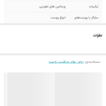
ترکیبات
ویتامین های تقویتی
سازگار با پوست‌های
انواع پوست
ویتامین‌ها و مواد
D3 , D , C , B8
معدنی موجود
نظرات
حجم
30 میلی‌لیتر
دسته‌بندی
:
روغن های مراقبت پوست