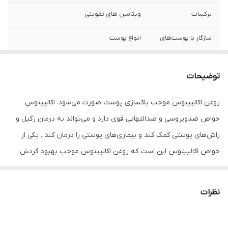
ترکیبات
ویتامین های تقویتی
سازگار با پوست‌های
انواع پوست
ویتامین‌ها و مواد
D3 , D , C , B8
معدنی موجود
توضیحات
حجم
30 میلی‌لیتر
روغن اکالیپتوس موجب پاکسازی پوست صورت می‌شود. اکالیپتوس
خواص ضدویروسی و ضدالتهابی قوی دارد و می‌تواند به درمان زگیل و
راش‌های پوستی کمک کند و بیماری‌های پوستی را درمان کند . یکی از
خواص اکالیپتوس این است که روغن اکالیپتوس موجب بهبود گردش
خون در بدن شده و به همین دلیل با ماساژ کف سر با روغن اکالیپتوس
می‌توان موجب تقویت فولیکول‌های سر شده و رشد موها را تقویت
نظرات
می‌کند. روغن اکالیپتوس همچنین می‌تواند موجب بهبود گردش خون در
پوست صورت شده و با تقویت فولیکول‌های ریش موجب تقویت رشد