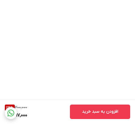
300,000
34
%
افزودن به سبد خرید
197,000