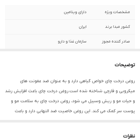
مشخصات ویژه
دارای ویتامین
کشور مبدا برند
ایران
صادر کننده مجوز
سازمان غذا و دارو
سایر توضیحات
- شوره سر و موخوره را درمان می کند.
توضیحات
راهنمای استفاده
مو و ریش و سبیل : 5 قطره چکانده و ماساژ
دهید تا جذب ریشه شود .
روغن درخت چای خواص گیاهی دارد و به عنوان ضد عفونت های
میکروبی و قارچی شناخته شده است.روغن درخت چای باعث افزایش رشد
حجم
80 میلی لیتر میلی‌لیتر
و حیات مو و ریش وسبیل می شود، روغن درخت چای به سلامت مو و
پوست سر کمک می کند. این روغن خاصیت ضد التهابی دارد و باعث
افزایش رطوبت رسانی به مو و ریش و سبیل می شود.این روغن به
سرعت جذب مو و ریش وسبیل می شود و خواص تقویت کننده و ضد
نظرات