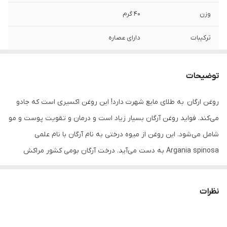
وزن
40 گرم
ترکیبات
دارای عصاره
سازگار با پوست‌های
انواع پوست
توضیحات
ویتامین‌ها و مواد
D3 , D , C
معدنی موجود
روغن ارگان به طلای مایع شهرت دارد! این روغن اکسیری است که جادو
می‌کند. فواید روغن آرگان بسیار زیاد است و درمان و تقویت پوست و مو
ویژگی‌ها
نگهدارنده , نرم کننده , میزان سازی چربی مو و
پوست سر , مقاوم در برابر نفوذ رطوبت , مغذی
شامل می‌شود. این روغن از میوه درختی به نام آرگان با نام علمی
, مرطوب کننده , مخصوص مناطق حساس ,
Argania spinosa به دست می‌آید. درخت آرگان بومی کشور مراکش
محو کننده , محکم کننده , محافظت کننده ,
ماندگاری بالا , مات کننده , لطافت‌بخش , لایه
است، ارتفاع حدود 8 متر و عمر طولانی دارد که در 30 سالگی میوه
بردار
می‌دهد. درون میوه مغزی وجود دارد که روغن از آن تهیه می‌شود. جالب
نظرات
است بدانید که این درخت در برابر خشکی، گرما، خاک ضعیف و شرایط
سخت محیطی مقاوم است. شاید اصلا همین مقاومت باعث می‌شود