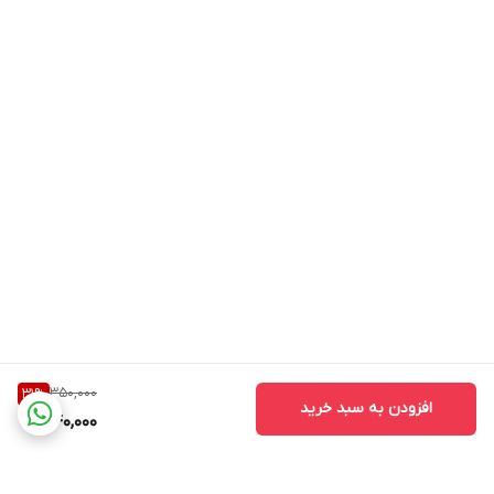
350,000
31
%
افزودن به سبد خرید
240,000