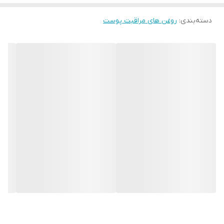
آنچه به ثمر می‌نشیند، مفید و پرخاصیت باشد. اهمیت درخت آرگان به
دسته‌بندی
:
روغن های مراقبت پوست
دلیل خاصیت دارویی روغنی است که در میوه آن وجود دارد و همین
خاصیت خواص این روغن را می‌سازد. روغن این میوه دارای مقدار زیادی
اسید چرب، ویتامین آ، ویتامین سی، ویتامین ای، امگا 6 و 9، آنتی
اکسیدان و لینولئیک اسید است. این روغن در برابر اکسید شدن مقاوم
است