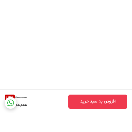
300,000
33
%
افزودن به سبد خرید
200,000