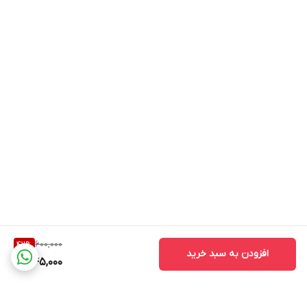
600,000
42
%
افزودن به سبد خرید
345,000