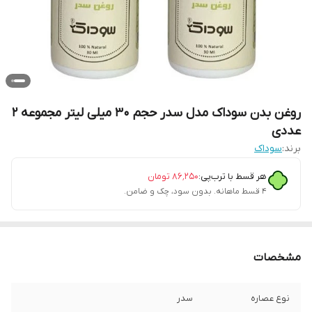
روغن بدن سوداک مدل سدر حجم 30 میلی لیتر مجموعه 2
عددی
برند:
سوداک
هر قسط با ترب‌پی:
۸۶٬۲۵۰
تومان
۴ قسط ماهانه. بدون سود، چک و ضامن.
مشخصات
نوع عصاره
سدر