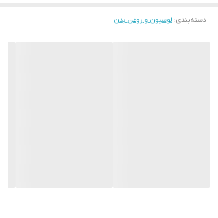
عفونی کننده طبیعی است
معدنی موجود
, B7 , B6 , B5 , B3 , B2 , B12 , B1 , B , A
دسته‌بندی
:
لوسیون و روغن بدن
حجم
30 میلی‌لیتر
حاوی
ویتامین
ویژگی های سازگاری
ارگانیک
با محیط زیست
نوع لوسیون و
روغن بدن , لوسیون
روغن بدن
اثربخشی محصول
ضد سلولیت , ضد جوش , ضد لک , ضد اگزما ,
مراقبت از پوست
ضد خشکی , ضد ورم و پف , جمع کننده منافذ ,
ضد التهاب , از بین برنده اسکار (scar) , ضد
آفتاب‌سوختگی , ضد چروک
کشور مبدا برند
ایران