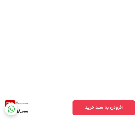
300,000
34
%
افزودن به سبد خرید
198,000