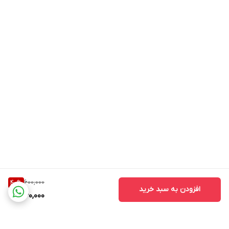
600,000
40
%
افزودن به سبد خرید
360,000