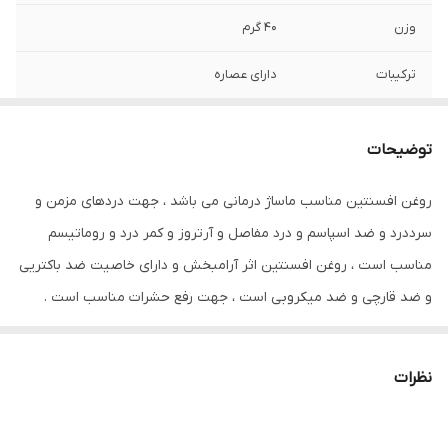
وزن
40 گرم
ترکیبات
دارای عصاره
سازگار با پوست‌های
انواع پوست
توضیحات
جنس محفظه
تیوبی
روغن افسنتین مناسب ماساژ درمانی می باشد ، جهت دردهای مزمن و
نوع محفظه
قوطی
سرددرد و ضد اسپاسم و درد مفاصل و آرتروز و کمر درد و روماتیسم
صادر کننده مجوز
سازمان غذا و دارو
مناسب است ، روغن افسنتین اثر آرامبخش و دارای خاصیت ضد باکتریی
و ضد قارچی و ضد میکروبی است ، جهت رفع حشرات مناسب است .
ویتامین‌ها و مواد
B7 , PP , K , H , F , E , D3 , D , C , B8 , A , B6 ,
همچنین درمان سیاهی زیر چشم و عفونت و سنگینی گوش مناسب
معدنی موجود
B5 , B3 , B2 , B12 , B1 , B , امگا 6 , امگا 3
است .برای ورم بناگوش و التیام چرک و عفونت گوش مفید می باشد. بوی
نظرات
حجم
30 میلی‌لیتر
طبیعی و قوی روغن افسنطین آن را به یک جزء مهم گند زداها تبدیل
ساخته است. این روغن می تواند همچنین به عنوان حشره کش قوی با
حاوی
ویتامین