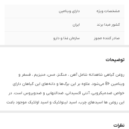
مشخصات ویژه
دارای ویتامین
کشور مبدا برند
ایران
صادر کننده مجوز
سازمان غذا و دارو
سایر توضیحات
- شوره سر و موخوره را درمان می کند.
توضیحات
راهنمای استفاده
راهنمای استفاده :
روغن گیاهی شاهدانه شامل آهن ، منگنز، مس، منیزیم ، فسفر و
حجم
80 میلی‌لیتر
ویتامین B6 می‌شود. علاوه بر این برگ‌ها و دانه‌های این گیاهان دارای
خواص ضدمیکروبی، آنتی اکسیدانی، ضدالتهابی و ضدویروس است. در
این روغن ها اسیدهای چرب، اسید لینولئیک و اسید اولئیک موجود باعث
ایجاد رطوبت، نرمی و لطافت پوست مو و ریش و سیبیل و مژه و ابرو
می‌شود. مصرف روزانه آن باعث رشد آن می شود و پلی‌فنول موجود در
نظرات