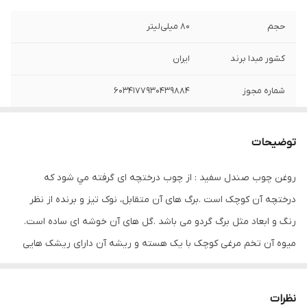
حجم
80 میلی‌لیتر
کشور مبدا برند
ایران
شماره مجوز
6034177930439884
مشخصات محصول
تقویت کننده
توضیحات
صادر کننده مجوز
سازمان غذا و دارو
روغن چوب صندل سفید : از چوب درختچه ای گرفته مي شود که
ویتامین‌ها و مواد
امگا 6 , امگا 3 , PP , K , H , F , E , D3 , D , C , B8
درختچه آن کوچک است .برگ های آن متقابل، نوک تیز و برنده از نظر
معدنی موجود
, B7 , B6 , B5 , B3 , B2 , B12 , B1 , B , A
رنگ و ابعاد مثل برگ گردو می باشد .گل های آن خوشه ای ساده است.
نوع تقویت کننده
مناسب ریش , مناسب مو
میوه آن تخم مرغی کوچک با یک هسته و ریشه آن دارای ریشک هایی
مو
است و ریشک ها دارای آلات مکنده ای هستند که با آن به دیگر ریشه
های درختان نزديک خویش می چسبند و از مواد غذایی آنها استفاده
نظرات