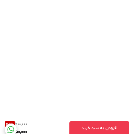
700,000
35
%
افزودن به سبد خرید
450,000