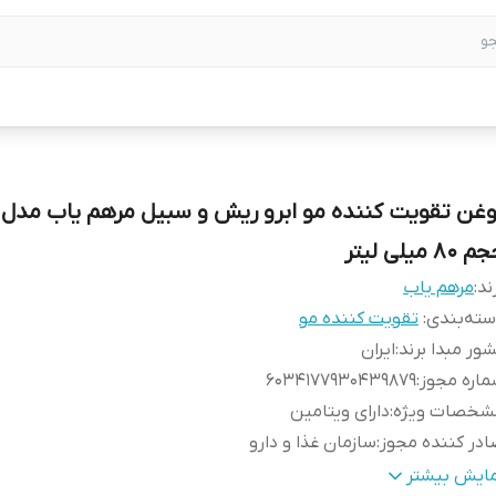
وغن تقویت کننده مو ابرو ریش و سبیل مرهم یاب مدل
 80 میلی لیتر
ند:
مرهم یاب
ته‌بندی
:
تقویت کننده مو
ور مبدا برند
:
ایران
اره مجوز
:
6034177930439879
شخصات ویژه
:
دارای ویتامین
در کننده مجوز
:
سازمان غذا و دارو
تامین‌های
امگا 6 , امگا 3 ,  , F , E , D3 , D , C , B8 , B7 , B6 , B5
مایش بیشتر