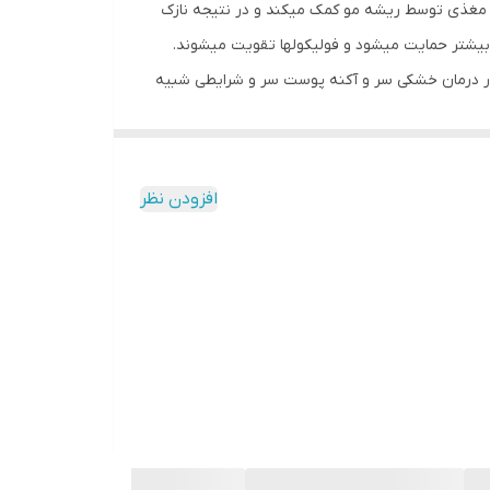
روغن سدر : روغن سدر برای تقویت سلامت فولیکول های مو با بهبود گردش خون در پوست سر شناخته شده است. این به جذب مواد مغذی توسط ریشه مو کمک می‎کند و در نتیجه نازک
شدن موها، موخوره و شکنندگی مو را کاهش می‎دهد. روغن سدر گردش خون را در پوست سر افزایش می‎دهد، به این معنی که رشد مو بیشتر حمایت می‎شود و فولیکول‎ها تقویت می‏شوند.
 متعادل می‎سازد و شرایط مناسب‎تری برای رشد موهای جدید فراهم می‎کند. روغن سدر در درمان خشکی سر و آکنه پوست سر و شرایطی شبیه
ه و باکتری‌ها مسدود می‌شوند. خواص قابض و متعادل
 می‎کند.علاوه بر این، به دلیل خاصیت ضد باکتریایی خود پوست سر را از عفونت‌های باکتریایی پاک
می‌کند. طبق مطالعه ای ، استفاده از روغن سدر به درمان آکنه در بیمار کمک می‎کند. درمان شپش سر روغن سدر یک دافع عالی برای حشرات است. ماساژ پوست سر و مو با روغن سدر می‎تواند
افزودن نظر
به راحتی به درمان شپش سر کمک کند. بوی خوش برای مو و بوی بد پوست سر یک مشکل رایج است و عمدتاً در نتیجه رشد باکتری یا قارچ روی پوست سر به وجود می‎آید. با توجه به خواص
اوه بر این، توانایی پاک کنندگی و رایحه چوبی آن باعث
ء اصلی آن، خواص ضد قارچی قدرتمندی از خود نشان
 امروزه روغن چوب سدر کاربردهای بسیار کمتری دارد و به دلیل بوی متمایز و ملایم