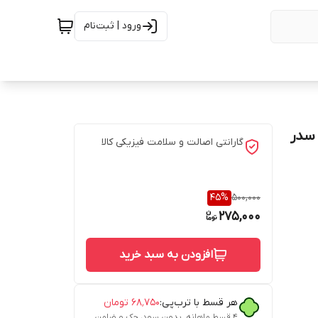
ورود | ثبت‌نام
 سدر
گارانتی اصالت و سلامت فیزیکی کالا
45
%
500,000
275,000
افزودن به سبد خرید
هر قسط با ترب‌پی:
۶۸٬۷۵۰
تومان
PP , K , H ,
۴ قسط ماهانه. بدون سود، چک و ضامن.