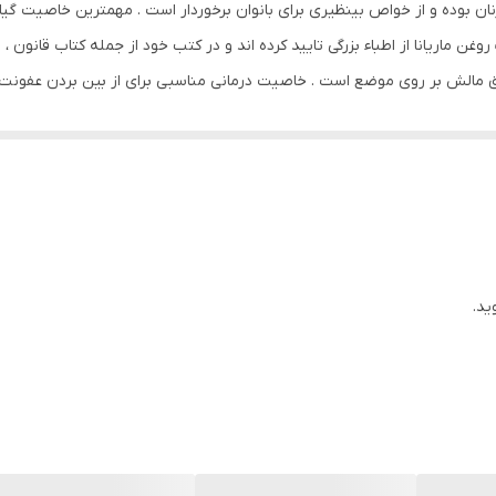
نان بوده و از خواص بینظیری برای بانوان برخوردار است . مهمترین خاصیت گیاه م
دارای روغن
غن ماریانا از اطباء بزرگی تایید کرده اند و در کتب خود از جمله کتاب قانون ،
 مالش بر روی موضع است . خاصیت درمانی مناسبی برای از بین بردن عفونت ه
انواع پوست
ات واژن می شود .
سازمان غذا و دارو
امگا 6 , امگا 3 , PP , K , H , F , E , D3 , D , C , B8 , B7 , B6 , B5 , B3 , B2 , B12 , B1 , B , A
80 میلی‌لیتر
الانتئین - کلاژن - امگا 3،6،9- ریبوفلاوین - پانتونیک اسید -تیامین - پیریدوکسین - ویتامین E
ید.
مایع
ایران