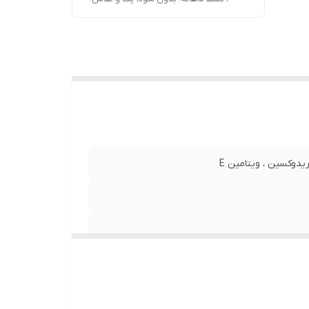
PP , K , H ,
ین -