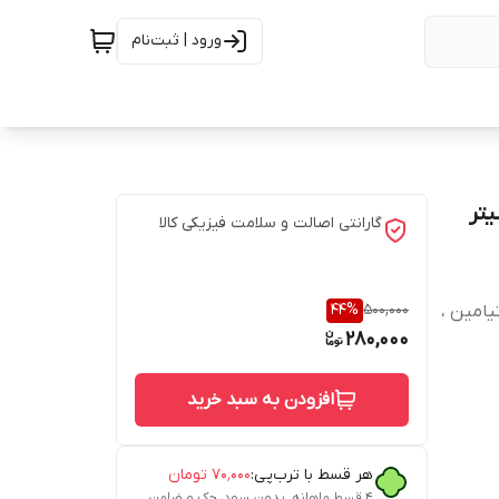
ورود | ثبت‌نام
گارانتی اصالت و سلامت فیزیکی کالا
44
%
500,000
ید ، تیامین ،
280,000
افزودن به سبد خرید
هر قسط با ترب‌پی:
۷۰٬۰۰۰
تومان
۴ قسط ماهانه. بدون سود، چک و ضامن.