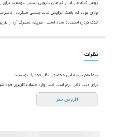
روغن گیاه ماریانا از گیاهان دارویی بسیار سودمند برای ز
ترکیبات
واژن بوده که باعث افزایش لذت جنسی میگردد . تاثیرات رو
تنگ کردن استفاده شده است . طریقه مصرف آن از طریق
سازگار با پوست‌های
از بین بردن خارش و بوی بد واژن ، ایجاد تعادل در ترشح
صادر کننده مجوز
ویتامین‌های موجود
نظرات
حجم
شما هم درباره این محصول نظر خود را بنویسید.
حاوی
برای ثبت نظر، لازم است ابتدا وارد حساب کاربری خود شو
نوع
افزودن نظر
کشور مبدا برند