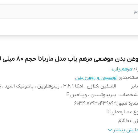
غن بدن موضعی مرهم یاب مدل ماریانا حجم 80 میلی لیتر
ند:
مرهم یاب
ته‌بندی
:
لوسیون و روغن بدن
یر
الانتئین ،کلاژن ، امگا 3،6،9 ، ریبوفلاوین ، پانتونیک اس
شخصات
:
پیریدوکسین ، ویتامین E
اره مجوز
:
6034177930439892
ع عصاره
:
ماریانا
زن
:
100 گرم
شخصات ویژه
:
دارای ویتامین
مایش بیشتر