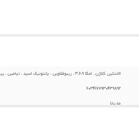
کیبات
:
دارای روغن
زگار با پوست‌های
:
انواع پوست
در کننده مجوز
:
سازمان غذا و دارو
تامین‌های
امگا 6 , امگا 3 ,  , F , E , D3 , D , C , B8 , B7 , B6 , B5
وجود
:
B3 , B2 , B12 , B1 , B , A
جم
:
80 میلی‌لیتر
اوی
:
الانتئین - کلاژن - امگا 3،6،9- ریبوفلاوین - پانتونیک اسید -تیام
پیریدوکسین - ویتامین E
ع
:
مایع
الانتئین ،کلاژن ، امگا 3،6،9 ، ریبوفلاوین ، پانتونیک اسید ، تیامین ، پیریدوکسین ، ویتامین E
ور مبدا برند
:
ایران
6034177930439892
ماریانا
100 گرم
دارای ویتامین