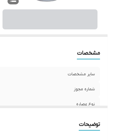
تر
سا
صا
وی
م
ح
ح
مشخصات
نو
سایر مشخصات
کش
شماره مجوز
نوع عصاره
وزن
توضیحات
مشخصات ویژه