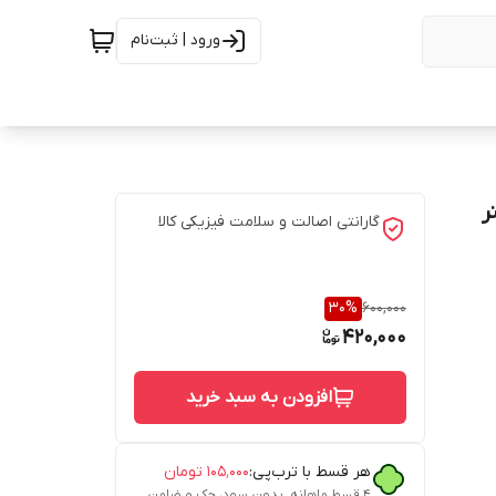
ورود | ثبت‌نام
یلی لیتر
گارانتی اصالت و سلامت فیزیکی کالا
30
%
600,000
420,000
افزودن به سبد خرید
هر قسط با ترب‌پی:
۱۰۵٬۰۰۰
تومان
ین ،
۴ قسط ماهانه. بدون سود، چک و ضامن.