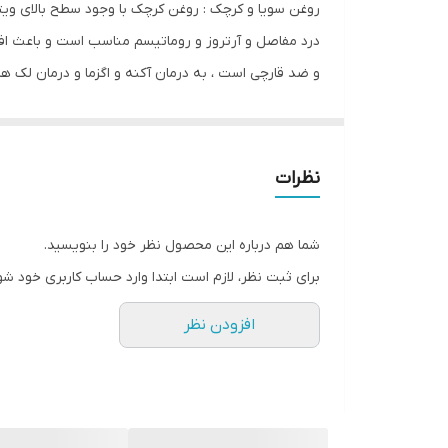
روغن سویا و کرچک : روغن‌ کرچک با وجود سطح بالای و
نوع
درد مفاصل و آرتروز و روماتیسم مناسب است و باعث ا
و ضد قارچی است ، به درمان آکنه و اگزما و درمان ل
کشور مبدا برند
سویا خستگی ، ساییدگی ، پارگی پوست یا ترک بدن را از 
زخم وجوان سازی پوست و کاهش چین و چروک پوست ک
نظرات
شما هم درباره این محصول نظر خود را بنویسید.
برای ثبت نظر، لازم است ابتدا وارد حساب کاربری خود شو
افزودن نظر