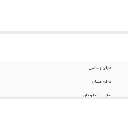
پیریدوکسین ، ویتامین E
ع
:
مایع
ور مبدا برند
:
ایران
دارای ویتامین
دارای عصاره
سازمان غذا و دارو
80 میلی‌لیتر
الانتئین ، کلاژن ، امگا 3،6،9 ، ریبوفلاوین ، پانتونیک اسید ، تیامین ، پیریدوکسین ، ویتامین E