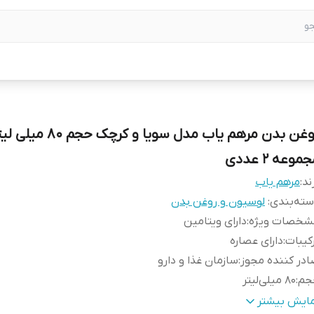
روغن بدن مرهم یاب مدل سویا و کرچک حجم 80 م
موعه 2 عددی
ند:
مرهم یاب
ته‌بندی
:
لوسیون و روغن بدن
شخصات ویژه
:
دارای ویتامین
کیبات
:
دارای عصاره
در کننده مجوز
:
سازمان غذا و دارو
جم
:
80 میلی‌لیتر
اوی
:
الانتئین ، کلاژن ، امگا 3،6،9 ، ریبوفلاوین ، پانتونیک اسید ، تیام
مایش بیشتر