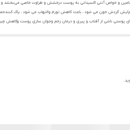
یتامین و خواص آنتی اکسیدانی به پوست درخشش و طراوت خاصی می‌بخشد و منا
مایع
فزایش گردش خون می شود ، باعث کاهش تورم والتهاب می شود ، پاک کننده‌
ک های پوستی ناشی از آفتاب و پیری و درمان زخم وجوان سازی پوست وکاهش 
ایران
می شود روغن دانه سویا : روغن‌ دانه سویا با وجود سطح بالای ویتامین Eو خواص آنتی اکسیدانی 
بین می برد و به علت خاصیت ضد باکتریی به درمان آکنه و اگزما و درمان لک 
مک می کند.
ید.