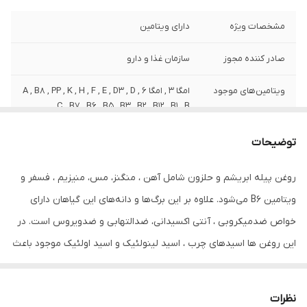
مشخصات ویژه
دارای ویتامین
صادر کننده مجوز
سازمان غذا و دارو
ویتامین‌های موجود
امگا 3 , امگا 6 , A , B8 , PP , K , H , F , E , D3 , D
, C , B7 , B6 , B5 , B3 , B2 , B12 , B1 , B
حجم
80 میلی‌لیتر
توضیحات
روغن پیله ابریشم و حلزون شامل آهن ، منگنز، مس، منیزیم ، فسفر و
ویتامین B6 می‌شود. علاوه بر این برگ‌ها و دانه‌های این گیاهان دارای
خواص ضدمیکروبی ، آنتی اکسیدانی، ضدالتهابی و ضدویروس است. در
این روغن ها اسیدهای چرب ، اسید لینولئیک و اسید اولئیک موجود باعث
ایجاد رطوبت، نرمی و لطافت پوست مو و ریش و سیبیل و مژه و ابرو
می‌شود. مصرف روزانه آن باعث رشد آن می شود و پلی‌فنول موجود در
نظرات