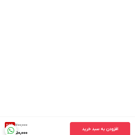
700,000
35
%
افزودن به سبد خرید
450,000