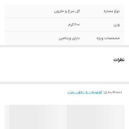
نوع عصاره
گل سرخ و حلزون
وزن
200 گرم
مشخصات ویژه
دارای ویتامین
ترکیبات
دارای عصاره
نظرات
سازگار با پوست‌های
انواع پوست
صادر کننده مجوز
سازمان غذا و دارو
دسته‌بندی
:
لوسیون و روغن بدن
ویتامین‌های موجود
امگا 6 , امگا 3 , PP , K , H , F , E , D3 , D , C , B8
, B7 , B6 , B5 , B3 , B2 , B12 , B1 , B , A
حجم
80 میلی‌لیتر
حاوی
عصاره گل سرخ و عصاره حلزون