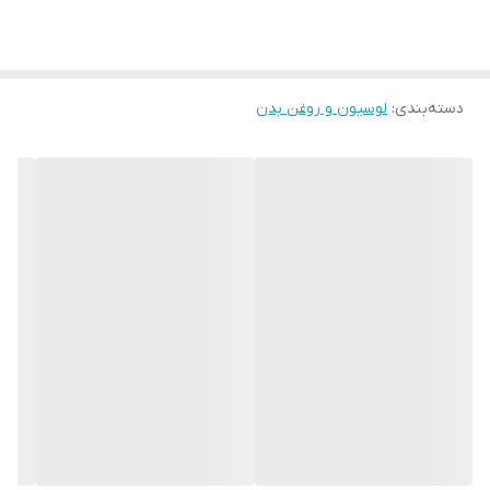
درد می باشد.
ویتامین‌های موجود
امگا 6 , امگا 3 , PP , K , H , F , E , D3 , D , C , B8
, B7 , B6 , B5 , B3 , B2 , B12 , B1 , B , A
حجم
80 میلی‌لیتر
دسته‌بندی
:
لوسیون و روغن بدن
حاوی
الانتئین - کلاژن - امگا 3،6،9- ریبوفلاوین -
پانتونیک اسید -تیامین - پیریدوکسین -
ویتامین E
نوع
مایع
کشور مبدا برند
ایران