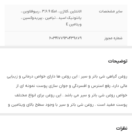
سایر مشخصات
الانتئین ،کلاژن ، امگا 3،6،9 ، ریبوفلاوین ،
پانتونیک اسید ، تیامین ، پیریدوکسین ،
ویتامین E
شماره مجوز
6034177930439879
نوع عصاره
شی باتر و سیر
توضیحات
وزن
200 گرم
روغن گیاهی شی باتر و سیر : این روغن ها دارای خواص درمانی‌ و زیبایی
مشخصات ویژه
دارای ویتامین
عالی دارد، رفع استرس و افسردگی و جوان سازی پوست نمونه ای از
ترکیبات
دارای روغن
خواص روغن شی باتر و سیر می باشد . این روغن برای انواع مختلف
پوست مفید است . روغن‌ شی باتر و سیر با وجود سطح بالای ویتامین و
سازگار با پوست‌های
انواع پوست
خواص آنتی اکسیدانی و کلاژن سازی به پوست درخشش خاصی می
صادر کننده مجوز
سازمان غذا و دارو
بخشد و مناسب ماساژ درمانی یا آروماتراپی و مناسب برای ورم مفاصل و
نظرات