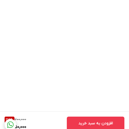
700,000
35
%
افزودن به سبد خرید
450,000