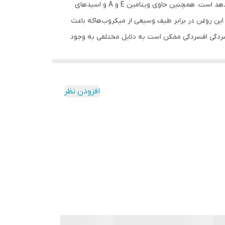
روغن گل سرخ و روغن درخت چای : این روغن ها حاوی موادی مثل فنل که خاصیت ضد ویروسی، ضد قارچی و ضد باکتریایی به آن می‌دهد است. همچنین حاوی ویتامین E و A و اسید‌های
ین روغن در برابر طیف وسیعی از میکروب‌هاکه باعث
فسردگی افسردگی ممکن است به دلایل مختلفی به وجود
یی مانند بیخوابی، خستگی و افسردگی از آروماتراپی با این
ی دارد. مراقبت از پوست و زیبایی خواص روغن گل سرخ
 می‌توان برای درمان ترک‌های پوستی و ازبین بردن جای
افزودن نظر