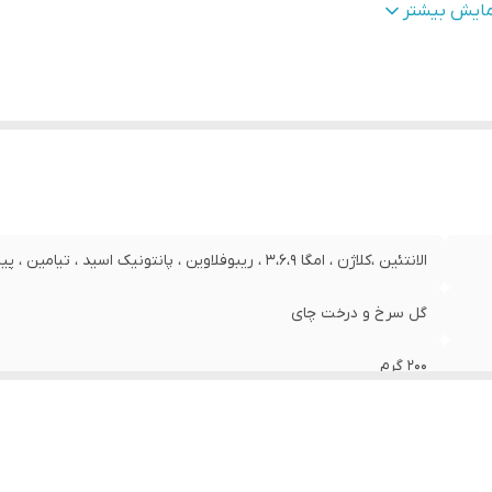
کیبات
:
دارای عصاره
مایش بیشتر
زگار با پوست‌های
:
انواع پوست
در کننده مجوز
:
سازمان غذا و دارو
تامین‌های
امگا 6 , امگا 3 ,  , F , E , D3 , D , C , B8 , B7 , B6 , B5
وجود
:
B3 , B2 , B12 , B1 , B , A
جم
:
200 میلی‌لیتر
اوی
:
الانتئین ،کلاژن ، امگا 3،6،9 ، ریبوفلاوین ، پانتونیک اسید ، تیامین
پیریدوکسین ، ویتامین E
ع
:
مایع
الانتئین ،کلاژن ، امگا 3،6،9 ، ریبوفلاوین ، پانتونیک اسید ، تیامین ، پیریدوکسین ، ویتامین E
ور مبدا برند
:
ایران
گل سرخ و درخت چای
200 گرم
دارای ویتامین
دارای عصاره