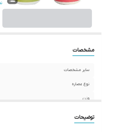
تر
ن
سا
صا
وی
م
ح
مشخصات
ح
نو
سایر مشخصات
کش
نوع عصاره
وزن
مشخصات ویژه
توضیحات
ترکیبات