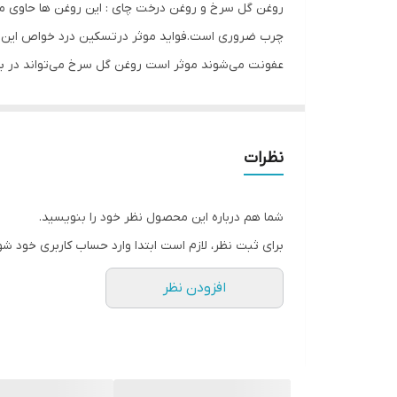
سازگار با پوست‌های
چرب ضروری است.فواید موثر درتسکین درد خواص این دو 
عفونت می‌شوند موثر است روغن گل سرخ می‌تواند در برا
صادر کننده مجوز
بیاید و تمام جوانب زندگی انسان را درگیر ‌کند. ر ولی برا
ویتامین‌های موجود
روغن بهره می‌گیرند. این روغن باعث تحریک ترشح ماده
برای پوست زیاد است. این روغن می‌تواند گزینه‌ی مناسب
حجم
نظرات
جراحی استفاده کرد. این روغن با دارا بودن دو ویتامین A وC خاصیت لایه برداری داشته و ازبین برنده لکه‌های صورت است.
حاوی
شما هم درباره این محصول نظر خود را بنویسید.
نوع
برای ثبت نظر، لازم است ابتدا وارد حساب کاربری خود شو
کشور مبدا برند
افزودن نظر