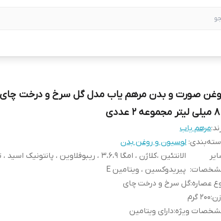
وغن صورت و بدن مرهم یاب مدل گل سرخ و درخت چای
تر مجموعه 2 عددی
ند:
مرهم یاب
ته‌بندی
:
لوسیون و روغن بدن
یر
الانتئین ،کلاژن ، امگا 3،6،9 ، ریبوفلاوین ، پانتونیک اس
شخصات
:
پیریدوکسین ، ویتامین E
ع عصاره
:
گل سرخ و درخت چای
زن
:
200 گرم
شخصات ویژه
:
دارای ویتامین