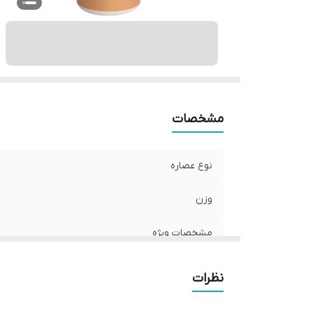
وی
م
ح
ح
نو
کش
مشخصات
نوع عصاره
وزن
مشخصات ویژه
ترکیبات
نظرات
سازگار با پوست‌های