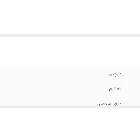
تامین‌های
A , امگا 3 , امگا 6 ,  B2 , B3 , B5 , B6 , B7 , B8 , C , D
وجود
:
, D3 , E , F , H , K , PP
جم
:
80 میلی‌لیتر
اوی
:
الانتئین - کلاژن - امگا 3،6،9- ریبوفلاوین - پانتونیک اسید -تیام
پیریدوکسین - ویتامین E
ع
:
مایع
ور مبدا برند
:
ایران
دارچین
120 گرم
دارای ویتامین
دارای عصاره
انواع پوست