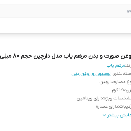
غن صورت و بدن مرهم یاب مدل دارچین حجم 80 میلی لیتر
ند:
مرهم یاب
ته‌بندی
:
لوسیون و روغن بدن
ع عصاره
:
دارچین
زن
:
120 گرم
شخصات ویژه
:
دارای ویتامین
کیبات
:
دارای عصاره
زگار با پوست‌های
:
انواع پوست
مایش بیشتر
در کننده مجوز
:
سازمان غذا و دارو