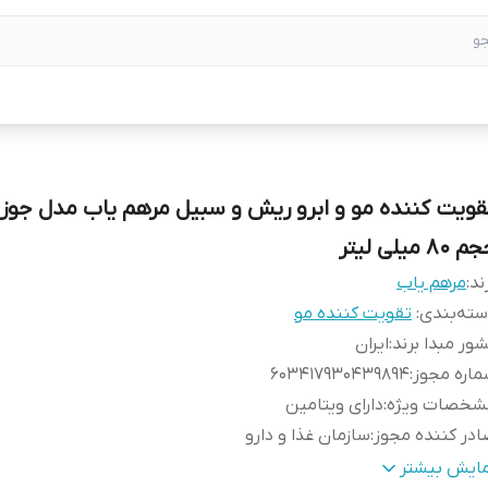
قویت کننده مو و ابرو ریش و سبیل مرهم یاب مدل جوز
 80 میلی لیتر
ند:
مرهم یاب
ته‌بندی
:
تقویت کننده مو
ور مبدا برند
:
ایران
اره مجوز
:
603417930439894
شخصات ویژه
:
دارای ویتامین
در کننده مجوز
:
سازمان غذا و دارو
تامین‌های
امگا 3 , A , امگا 6 , , K , H , F , E , D3 , D , C , B7 , B6
مایش بیشتر