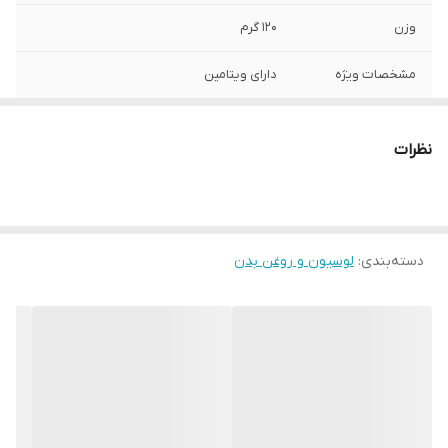
وزن
120 گرم
مشخصات ویژه
دارای ویتامین
ترکیبات
دارای عصاره
نظرات
سازگار با پوست‌های
انواع پوست
صادر کننده مجوز
سازمان غذا و دارو
دسته‌بندی
:
لوسیون و روغن بدن
ویتامین‌های موجود
A , امگا 3 , امگا 6 , B , B1 , B12 , B2 , B3 , B5 ,
B6 , B7 , B8 , C , D , D3 , E , F , H , K , PP
حجم
80 میلی‌لیتر
حاوی
الانتئین - کلاژن - امگا 3،6،9- ریبوفلاوین -
پانتونیک اسید -تیامین - پیریدوکسین -
ویتامین E