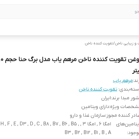
و زیبایی ناخن
/
تقویت کننده ناخن
تر
ند:
مرهم یاب
ته‌بندی
:
تقویت کننده ناخن
ور مبدا برند
:
ایران
شخصات ویژه
:
دارای ویتامین
در کننده مجوز
:
سازمان غذا و دارو
تامین‌های
امگا 6 , امگا 3 ,  , F , E , D3 , D , C , B8 , B7 , B6 , B5
وجود
:
B3 , B2 , B12 , B1 , B , A