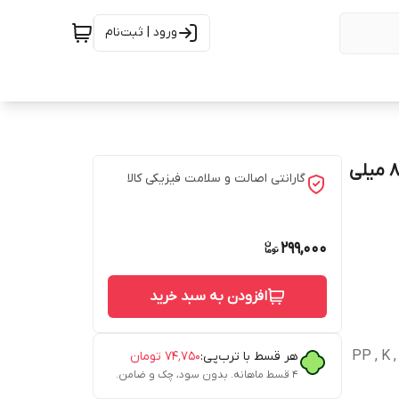
ورود | ثبت‌نام
روغن تقویت کننده ناخن مرهم یاب مدل برگ حنا حجم 80 میلی
گارانتی اصالت و سلامت فیزیکی کالا
299,000
افزودن به سبد خرید
PP , K , H ,
هر قسط با ترب‌پی:
۷۴٬۷۵۰
تومان
۴ قسط ماهانه. بدون سود، چک و ضامن.