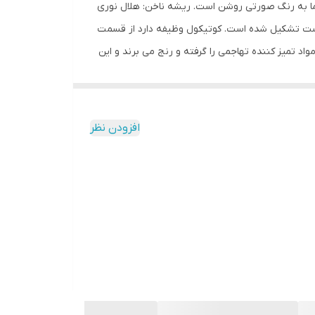
ن در ناخن شما به رنگ صورتی روشن است. ریشه ناخن: هلال نوری
وست تشکیل شده است. کوتیکول وظیفه دارد از قسمت
د تمیز کننده تهاجمی را گرفته و رنج می برند و این
د. همین امر موجب می شود که سفت و به راحتی تقسیم
خشک روی ناخن رشد می کنند، با رشد ناخن، کوتیکول را
ه دلیل کشش روی قسمت نرم و زنده ناخن، تغییر شکل
افزودن نظر
ن اینگونه است که مقداری روغن به روی ناخن‌ها اعمال
به جذب بهتر ویتامین E توسط ناخن کمک می‌کند، در نتیجه کیفیت ناخن نیز بهبود می‌یابد. فایده دیگر روغن این
نتی‌اکسیدان را بازی می‌کند که با قوی کردن دیواره‌ی مویرگ‌های موجود در پوست، باعث
افزایش نرمی و انعطاف‌پذیری آن می‌شود و مانند یک ماده‌ی مغذی ضد پیری در بدن عمل می‌کند. تحقیقات نشان داده است که ویتامین E به کاهش التهابات هم در بدن و هم پوست کمک
زاد مبارزه و از آسیب‌هایی که به سلول‌ها می‌رسانند