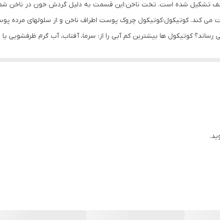
ه ناخن ها : ناخن ها از 3 قسمت مختلف تشکیل شده است. تخت ناخن:این قسمت به دلیل گردش خو
ت می کند. کوتیکول:کوتیکول چروک پوست اطراف ناخن و از سلولهای مرده پ
اند؟ کوتیکول ها بیشترین کم آبی را از: سرما، آفتاب، آب گرم ظرفشویی یا موا
ز دست بدهند. در نتیجه، کوتیکول ها انعطاف پذیری خود را از دست می دهن
 به راحتی ملتهب شوند. چگونه ناخن آسیب می بیند؟ از آنجا که کوتیکول های 
اخن رشد کند و بنابراین بیش از حد کشیده شده و شروع به ترکیدن می کند و ب
ان عامل ترمیم کننده مناسب برای ناخن‌ها به شمار می‌رود. نحوه استفاده از آ
کنید و به آرامی به همراه کوتیکل ماساژ دهید. استفاده منظم از این روغن 
است که استفاده چند قطره از آن برای مدت طولانی کافی خواهد بود. ویتامین E در واقع نقش یک آ
ید.
‌اکسیدان عمل می‌کنند. این ویتامین‌ها به بدن کمک می‌کنند تا با رادیکال‌های آ