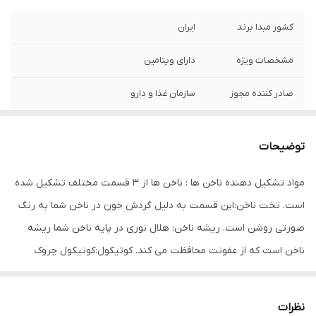
کشور مبدا برند
ایران
مشخصات ویژه
دارای ویتامین
صادر کننده مجوز
سازمان غذا و دارو
ویتامین‌های موجود
امگا 6 , امگا 3 , PP , K , H , F , E , D3 , D , C , B8
, B7 , B6 , B5 , B3 , B2 , B12 , B1 , B , A
توضیحات
حجم
80 میلی‌لیتر
مواد تشکیل دهنده ناخن ها : ناخن ها از 3 قسمت مختلف تشکیل شده
است. تخت ناخن:این قسمت به دلیل گردش خون در ناخن شما به رنگ
صورتی روشن است. ریشه ناخن: هلال نوری در پایه ناخن شما ریشه
ناخن است که از عفونت محافظت می کند. کوتیکول:کوتیکول چروک
پوست اطراف ناخن و از سلولهای مرده پوست تشکیل شده است.
کوتیکول وظیفه دارد از قسمت زنده ناخن محافظت کند. چه چیزی به
نظرات