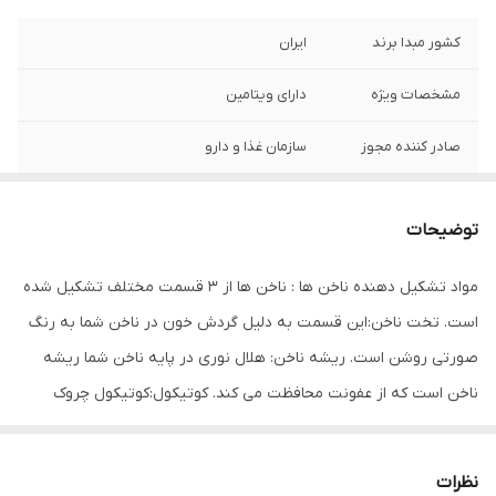
کشور مبدا برند
ایران
مشخصات ویژه
دارای ویتامین
صادر کننده مجوز
سازمان غذا و دارو
ویتامین‌های موجود
امگا 6 , امگا 3 , PP , K , H , F , E , D3 , D , C , B8
, B7 , B6 , B5 , B3 , B2 , B12 , B1 , B , A
توضیحات
حجم
80 میلی‌لیتر
مواد تشکیل دهنده ناخن ها : ناخن ها از 3 قسمت مختلف تشکیل شده
است. تخت ناخن:این قسمت به دلیل گردش خون در ناخن شما به رنگ
صورتی روشن است. ریشه ناخن: هلال نوری در پایه ناخن شما ریشه
ناخن است که از عفونت محافظت می کند. کوتیکول:کوتیکول چروک
پوست اطراف ناخن و از سلولهای مرده پوست تشکیل شده است.
کوتیکول وظیفه دارد از قسمت زنده ناخن محافظت کند. چه چیزی به
نظرات