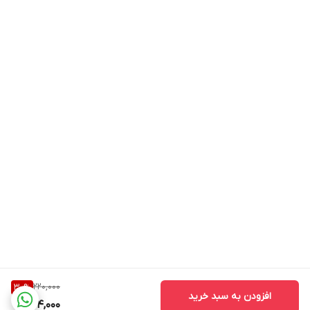
220,000
30
%
افزودن به سبد خرید
154,000