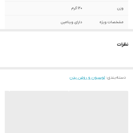
وزن
120 گرم
مشخصات ویژه
دارای ویتامین
ترکیبات
دارای عصاره
نظرات
سازگار با پوست‌های
انواع پوست
صادر کننده مجوز
سازمان غذا و دارو
دسته‌بندی
:
لوسیون و روغن بدن
ویتامین‌های موجود
A , امگا 3 , امگا 6 , B , B1 , B12 , B2 , B3 , B5 ,
B6 , B7 , B8 , C , D , D3 , E , F , H , K , PP
حجم
80 میلی‌لیتر
حاوی
الانتئین - کلاژن - امگا 3،6،9- ریبوفلاوین -
پانتونیک اسید -تیامین - پیریدوکسین -
ویتامین E