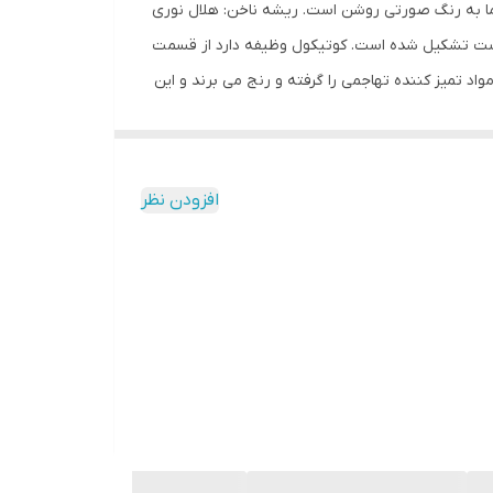
ن در ناخن شما به رنگ صورتی روشن است. ریشه ناخن: هلال نوری
وست تشکیل شده است. کوتیکول وظیفه دارد از قسمت
د تمیز کننده تهاجمی را گرفته و رنج می برند و این
د. همین امر موجب می شود که سفت و به راحتی تقسیم
خشک روی ناخن رشد می کنند، با رشد ناخن، کوتیکول را
ه دلیل کشش روی قسمت نرم و زنده ناخن، تغییر شکل
افزودن نظر
ن اینگونه است که مقداری روغن به روی ناخن‌ها اعمال
به جذب بهتر ویتامین E توسط ناخن کمک می‌کند، در نتیجه کیفیت ناخن نیز بهبود می‌یابد. فایده دیگر روغن این
نتی‌اکسیدان را بازی می‌کند که با قوی کردن دیواره‌ی مویرگ‌های موجود در پوست، باعث
افزایش نرمی و انعطاف‌پذیری آن می‌شود و مانند یک ماده‌ی مغذی ضد پیری در بدن عمل می‌کند. تحقیقات نشان داده است که ویتامین E به کاهش التهابات هم در بدن و هم پوست کمک
زاد مبارزه و از آسیب‌هایی که به سلول‌ها می‌رسانند