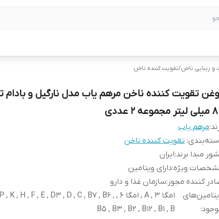
و زیبایی ناخن
/
تقویت کننده ناخن
وغن تقویت کننده ناخن مرهم یاب مدل نارگیل و بادام 
تر مجموعه 2 عددی
ند:
مرهم یاب
ته‌بندی
:
تقویت کننده ناخن
ور مبدا برند
:
ایران
شخصات ویژه
:
دارای ویتامین
در کننده مجوز
:
سازمان غذا و دارو
تامین‌های
امگا 3 , A , امگا 6 , , K , H , F , E , D3 , D , C , B7 , B6
وجود
:
B5 , B3 , B2 , B12 , B1 , B