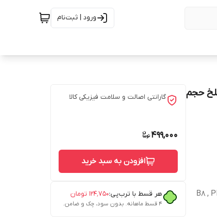
ورود | ثبت‌نام
تلخ حجم
گارانتی اصالت و سلامت فیزیکی کالا
499,000
افزودن به سبد خرید
B8 , PP  ,
هر قسط با ترب‌پی:
۱۲۴٬۷۵۰
تومان
۴ قسط ماهانه. بدون سود، چک و ضامن.