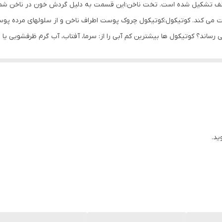
ه ناخن ها : ناخن ها از 3 قسمت مختلف تشکیل شده است. تخت ناخن:این قسمت به دلیل گردش خو
ت می کند. کوتیکول:کوتیکول چروک پوست اطراف ناخن و از سلولهای مرده پ
اند؟ کوتیکول ها بیشترین کم آبی را از: سرما، آفتاب، آب گرم ظرفشویی یا موا
ز دست بدهند. در نتیجه، کوتیکول ها انعطاف پذیری خود را از دست می دهن
 به راحتی ملتهب شوند. چگونه ناخن آسیب می بیند؟ از آنجا که کوتیکول های 
اخن رشد کند و بنابراین بیش از حد کشیده شده و شروع به ترکیدن می کند و ب
ان عامل ترمیم کننده مناسب برای ناخن‌ها به شمار می‌رود. نحوه استفاده از آ
کنید و به آرامی به همراه کوتیکل ماساژ دهید. استفاده منظم از این روغن 
است که استفاده چند قطره از آن برای مدت طولانی کافی خواهد بود. ویتامین E در واقع نقش یک آ
ید.
‌اکسیدان عمل می‌کنند. این ویتامین‌ها به بدن کمک می‌کنند تا با رادیکال‌های آ