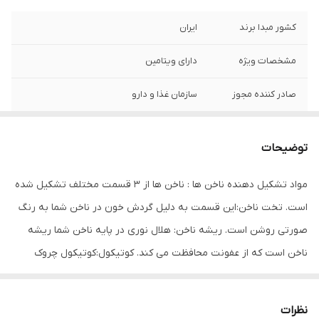
کشور مبدا برند
ایران
مشخصات ویژه
دارای ویتامین
صادر کننده مجوز
سازمان غذا و دارو
ویتامین‌های موجود
امگا 3 , A , امگا 6 , B8 , PP , K , H , F , E , D3 , D
, C , B7 , B6 , B5 , B3 , B2 , B12 , B1 , B
توضیحات
حجم
80 میلی‌لیتر
مواد تشکیل دهنده ناخن ها : ناخن ها از 3 قسمت مختلف تشکیل شده
است. تخت ناخن:این قسمت به دلیل گردش خون در ناخن شما به رنگ
صورتی روشن است. ریشه ناخن: هلال نوری در پایه ناخن شما ریشه
ناخن است که از عفونت محافظت می کند. کوتیکول:کوتیکول چروک
پوست اطراف ناخن و از سلولهای مرده پوست تشکیل شده است.
کوتیکول وظیفه دارد از قسمت زنده ناخن محافظت کند. چه چیزی به
نظرات