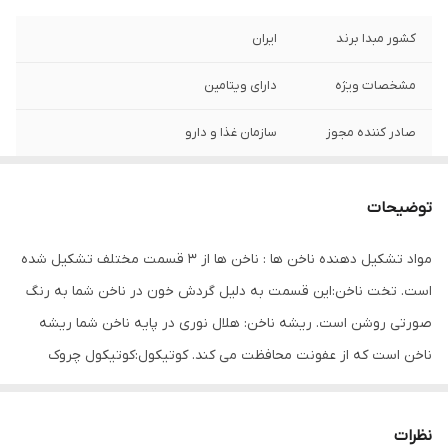
کشور مبدا برند
ایران
مشخصات ویژه
دارای ویتامین
صادر کننده مجوز
سازمان غذا و دارو
ویتامین‌های موجود
امگا 3 , A , امگا 6 , B8 , PP , K , H , F , E , D3 , D
, C , B7 , B6 , B5 , B3 , B2 , B12 , B1 , B
توضیحات
حجم
80 میلی‌لیتر
مواد تشکیل دهنده ناخن ها : ناخن ها از 3 قسمت مختلف تشکیل شده
است. تخت ناخن:این قسمت به دلیل گردش خون در ناخن شما به رنگ
صورتی روشن است. ریشه ناخن: هلال نوری در پایه ناخن شما ریشه
ناخن است که از عفونت محافظت می کند. کوتیکول:کوتیکول چروک
پوست اطراف ناخن و از سلولهای مرده پوست تشکیل شده است.
کوتیکول وظیفه دارد از قسمت زنده ناخن محافظت کند. چه چیزی به
نظرات