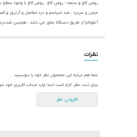
روغن کاج و سنجد : روغن کاج : روغن‌ کاج با وجود سطح
کشور مبدا برند
مزمن و سردرد ، ضد اسپاسم و درد مفاصل و آرتروز و کمر
آنفولانزا از طریق دستگاه بخور می باشد ، هچنین ضددرد
صادر کننده مجوز
و درمان زخم وجوان سازی پوست و کاهش چین و چروک
سازگار با پوست‌های
کاربرد دارد ، درمان شپش سر ، همچنین رفع مو خوره و
اکسیدانی به پوست درخشش خاصی می‌بخشد و مناسب ماسا
حجم
نظرات
سنجد اثر آرامبخش و ضددرد و دارای خاصیت ضد باکتریی 
حاوی
وجوانسازی پوست و کاهش چین و چروک پوست کمک می ک
شما هم درباره این محصول نظر خود را بنویسید.
وسبیل است.
ترکیبات
برای ثبت نظر، لازم است ابتدا وارد حساب کاربری خود شو
افزودن نظر