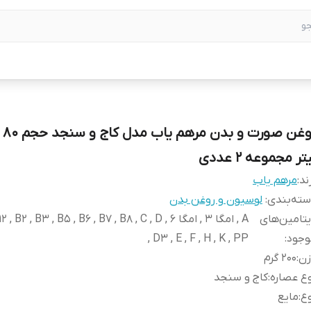
روغن 
تر مجموعه 2 عددی
ند:
مرهم یاب
ته‌بندی
:
لوسیون و روغن بدن
تامین‌های
A , امگا 3 , امگا 6 ,  B2 , B3 , B5 , B6 , B7 , B8 , C , D
وجود
:
, D3 , E , F , H , K , PP
زن
:
200 گرم
ع عصاره
:
کاج و سنجد
ع
:
مایع