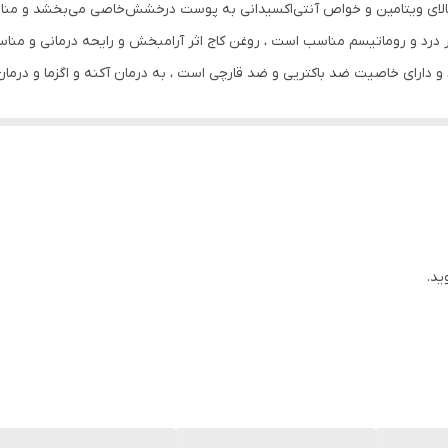
 بالای ویتامین و خواص آنتی‌اکسیدانی به پوست درخشش‌خاصی می‌بخشد و منا
ایران
 درد و روماتیسم مناسب است ، روغن کاج ‌اثر آرامبخش و رایحه درمانی و منا
 و دارای خاصیت ضد باکتریی و ضد قارچی است ، به درمان آکنه و اگزما و درم
سازمان غذا و دارو
 پوست کمک می کند ، باعث رفع خشکی پوست می‌شود ، روغن کاج خاصیت ض
انواع پوست
 ضد ریزش و تقویت کتتده ریشه مو و ابرو و ریش وسبیل است. روغن سنجد : ر
ژ درمانی یا آروماتراپی و جهت دردهای مزمن و ضد اسپاسم و درد مفاصل و 
80 میلی‌لیتر
، ضد قارچی است ، به درمان آکنه و اگزما و درمان لک های پوستی ناشی از آ
الانتئین ،کلاژن ، امگا 3،6،9 ، ریبوفلاوین ، پانتونیک اسید ، تیامین ، پیریدوکسین ، ویتامین E
ند و رفع خشکی پوست می شود ، تقویت کننده ناخن می باشد . همچنین ضد
دارای عصاره
ید.