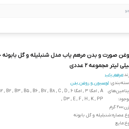
لی لیتر مجموعه 2 عددی
ند:
مرهم یاب
ته‌بندی
:
لوسیون و روغن بدن
تامین‌های
A , امگا 3 , امگا 6 ,  B2 , B3 , B5 , B6 , B7 , B8 , C , D
وجود
:
, D3 , E , F , H , K , PP
زن
:
200 گرم
ع عصاره
:
شنبلیله و گل بابونه
ع
:
مایع