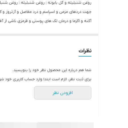
روغن شنبلیله و گل بابونه : روغن شنبلیله : روغن‌ شن
کشور مبدا برند
جهت دردهای مزمن و اسپاسم و درد مفاصل و آرتروز و ک
آکنه و اگزما و درمان لک های پوستی و قرمزی ناشی از
صادر کننده مجوز
همجنین به کاهش چین و چروک پوست کمک می کند و باع
سازگار با پوست‌های
روغن خواص درمانی‌ و زیبایی عالی دارد، رفع استرس و 
بابونه ضد لک و ضد جوش و برای رفع تیرگی پوست مناس
حجم
نظرات
می‌شود. همچنین به علت وجود ویتامین و امگا در ساخ
حاوی
ودردهای سیاتیک و ورم مفاصل استفاده می شود .
شما هم درباره این محصول نظر خود را بنویسید.
ترکیبات
برای ثبت نظر، لازم است ابتدا وارد حساب کاربری خود شو
افزودن نظر