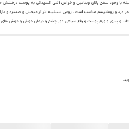
بلیله با وجود سطح بالای ویتامین و خواص آنتی اکسیدانی به پوست درخشش خا
ایران
مر درد و روماتیسم مناسب است ، روغن شنبلیله اثر آرامبخش و ضددرد و دار
 آفتاب و پیری و ورم پوست و رفع سیاهی دور چشم و درمان جوش و جوش های 
سازمان غذا و دارو
ث رفع خشکی پوست می شود ، همچنین ضد ریزش و تقویت کتتده ریشه مو و 
انواع پوست
افسردگی و جوان سازی پوست نمونه ای از خواص روغن بابونه می باشد. این رو
ب است. همچنین یک ضد اگزما طبیعی و تولید کلاژن را افزایش داده و سبب
80 میلی‌لیتر
تار آن در تقویت و ضد ریزش و رفع سفیدی مو و ابرو و مژه و ریش وسبیل بس
الانتئین ،کلاژن ، امگا 3،6،9 ، ریبوفلاوین ، پانتونیک اسید ، تیامین ، پیریدوکسین ، ویتامین E
دارای عصاره
ید.