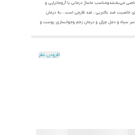
صی می‌بخشدومناسب ماساژ درمانی یا آروماتراپی و
ای خاصیت ضد باکتریی ، ضد قارچی است ، به درمان
سر سیاه و دمل چرکی و درمان زخم وجوانسازی پوست و
ابرو و ریش وسبیل است. روغن گل بابونه : : این
غن برای انواع مختلف مو و پوست مفید است. روغن
 کاهش چین و چروک و ترمیم زخم پوست و ناخن
افزودن نظر
یار مفید است و جهت رایحه درمانی و کاهش اضطراب