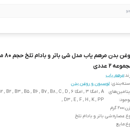
روغن بدن مره
موعه 2 عددی
ند:
مرهم یاب
ته‌بندی
:
لوسیون و روغن بدن
تامین‌های
A , امگا 3 , امگا 6 ,  B2 , B3 , B5 , B6 , B7 , B8 , C , D
وجود
:
, D3 , E , F , H , K , PP
زن
:
200 گرم
ع عصاره
:
شی باتر و بادام تلخ
ع
:
مایع