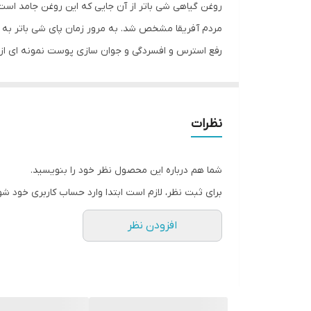
روغن گیاهی شی باتر از آن جایی که این روغن جامد است و
کشور مبدا برند
مردم آفریقا مشخص شد. به مرور زمان پای شی باتر به کشو
رفع استرس و افسردگی و جوان سازی پوست نمونه ای از 
صادر کننده مجوز
آنتی اکسیدانی و کلاژن سازی به پوست درخشش خاصی م
سازگار با پوست‌های
شدن پوست می شود و مناسب سیاهی دور چشم و ضد پف ز
آفتاب و اشعه UV و آفتاب و افزایش مق
حجم
نظرات
کند روغن بادام تلخ به راحتی توسط پوست جذب می‌شود.
حاوی
پوست می‌شود.با توجه به خواص ذکر شده، می‌توانید این 
شما هم درباره این محصول نظر خود را بنویسید.
چین و چروک مفید است. استفاده از روغن بادام تلخ برا
ترکیبات
برای ثبت نظر، لازم است ابتدا وارد حساب کاربری خود شو
بین بردن جای جوش فراموش نکنید. تأثیر روغن بادام ت
افزودن نظر
مربوط به پا است