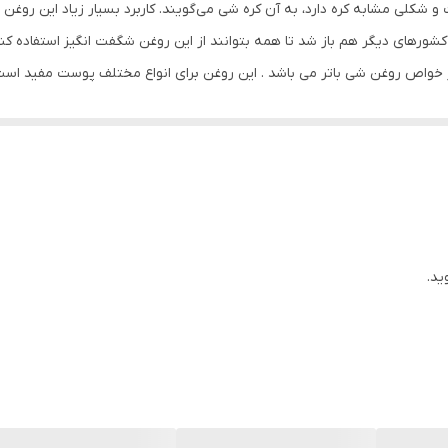
 شکلی مشابه کره دارد، به آن کره شی می‌گویند. کاربرد بسیار زیاد این روغن
ایران
رهای دیگر هم باز شد تا همه بتوانند از این روغن شگفت انگیز استفاده کنند.
خواص روغن شی باتر می باشد . این روغن برای انواع مختلف پوست مفید است .
سازمان غذا و دارو
ی بخشد و مناسب ماساژ درمانی یا آروماتراپی است و آب رسان قوی و ضد چ
انواع پوست
یر چشم می باشد ، همچنین به علت خاصیت ضد باکتریی و ضد قارچی به درما
اومت پوست در مقابل آلودگی محیطی و همچنین پیری و درمان جوش و درمان زخم و
80 میلی‌لیتر
 این روغن خاصیت آب‌رسانی دارد و می‌تواند برای درمان چین و چروک پوست م
الانتئین ،کلاژن ، امگا 3،6،9 ، ریبوفلاوین ، پانتونیک اسید ، تیامین ، پیریدوکسین ، ویتامین E
ماده را برای درمان خشکی و تقویت ناخن‌ها هم به کار ببرید. به طور کلی رو
ی سیاهی دور چشم هم نتایج مثبتی دارد. این روغن برای رفع ترک پوست و لکه
دارای روغن
ید.
لخ بر پوست سریع مشاهده می‌شود. یکی دیگر از خواص روغن بادام تلخ برای