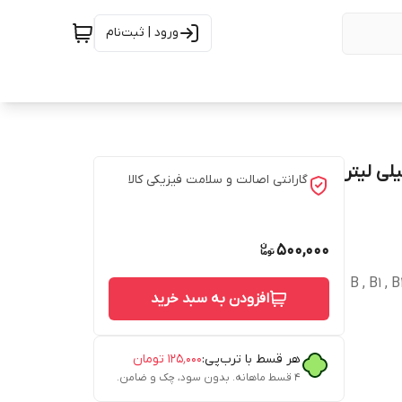
ورود | ثبت‌نام
م یاب مدل شی باتر و بادام تلخ حجم 80 میلی لیتر
گارانتی اصالت و سلامت فیزیکی کالا
500,000
B , B1 , B12 ,
افزودن به سبد خرید
هر قسط با ترب‌پی:
۱۲۵٬۰۰۰
تومان
۴ قسط ماهانه. بدون سود، چک و ضامن.