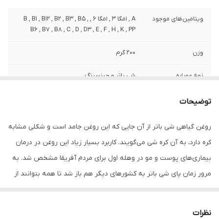
ویتامین‌های موجود
A , امگا 3 , امگا 6 , B , B1 , B12 , B2 , B3 , B5 ,
B6 , B7 , B8 , C , D , D3 , E , F , H , K , PP
وزن
200 گرم
نوع عصاره
شی باتر و جینسینگ
نوع
مایع
توضیحات
مشخصات ویژه
دارای ویتامین
روغن گیاهی شی باتر از آن جایی که این روغن جامد است و شکلی مشابه
کره دارد، به آن کره شی می‌گویند. کاربرد بسیار زیاد این روغن در درمان
کشور مبدا برند
ایران
بیماری‌های پوست و مو در وهله اول برای مردم آفریقا مشخص شد. به
صادر کننده مجوز
سازمان غذا و دارو
مرور زمان پای شی باتر به کشورهای دیگر هم باز شد تا همه بتوانند از
این روغن شگفت انگیز استفاده کنند. این روغن دارای خواص درمانی‌ و
سازگار با پوست‌های
انواع پوست
زیبایی عالی دارد . این روغن برای انواع مختلف پوست مفید است . روغن‌
نظرات
حجم
80 میلی‌لیتر