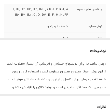
ویتامین‌های موجود
A , امگا 3 , امگا 6 , B , B1 , B12 , B2 , B3 , B5 ,
B6 , B7 , B8 , C , D , D3 , E , F , H , K , PP
نوع عصاره
شاهدانه و زنیان
نوع
مایع
مشخصات ویژه
دارای ویتامین
توضیحات
کشور مبدا برند
ایران
روغن شاهدانه براي پوستهای حساس و آبرسانی آن بسیار مطلوب است.
از این روغن موثر میتوان بعنوان مرطوب کننده استفاده کرد ، روغن
صادر کننده مجوز
سازمان غذا و دارو
شاهدانه در درمان ورم مفاصل و آرتروز و انقضبات عضلانی موثر است
سازگار با پوست‌های
انواع پوست
همچنین یک ضد اگزما طبیعی است و تولید کلاژن را افزایش داده و
سبب کاهش چین و چروک پوست و ترميم زخم پوست مي شود .
حجم
80 میلی‌لیتر
همچنین به علت وجود پتاسیم در ساختار آن در تقویت و ضد ریزش و
نظرات
حاوی
الانتئین ، کلاژن ، امگا 3،6،9 ، ریبوفلاوین ،