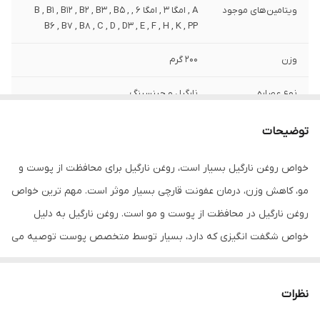
ویتامین‌های موجود
A , امگا 3 , امگا 6 , B , B1 , B12 , B2 , B3 , B5 ,
B6 , B7 , B8 , C , D , D3 , E , F , H , K , PP
وزن
200 گرم
نوع عصاره
نارگیل و جینسینگ
نوع
مایع
توضیحات
مشخصات ویژه
دارای ویتامین
خواص روغن نارگیل بسیار است، روغن نارگیل برای محافظت از پوست و
مو، کاهش وزن، درمان عفونت قارچی بسیار موثر است. مهم‌ ترین خواص
کشور مبدا برند
ایران
روغن نارگیل در محافظت از پوست و مو است. روغن نارگیل به دلیل
صادر کننده مجوز
سازمان غذا و دارو
خواص شگفت انگیزی که دارد، بسیار توسط متخصص پوست توصیه می
شود.روغن نارگیل از جمله روغن هایی است که درجه اشباع بالایی دارند.
سایر مشخصات
دارای خواص درمانی و زیبایی عالی ، خاصی ضد
پیری ، خاصیت سفت کردن پوست ، مناسب
این روغن به طور سنتی از نارگیل های نارس یا مغز نارگیل خشک شده
جوان سازی و کلاژن سازی پوست ، درمان کننده
نظرات
(کوپرا: Copra) استخراج می شود. روغن نارگیل در دمای اتاق جامد است.
آکنه و اگزما و انواع جوش ، کاهش چین وچروک