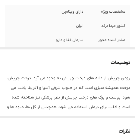
مشخصات ویژه
دارای ویتامین
کشور مبدا برند
ایران
صادر کننده مجوز
سازمان غذا و دارو
راهنمای استفاده
نحوه مصرف مو و ابرو و مژه و ریش وسبیل ، 5
قطره چکانده و ماساژ دهید تا جذب ریشه شود
توضیحات
.
روغن چریش از دانه های درخت چریش به وجود می آید. درخت چریش،
حجم
80 میلی لیتر میلی‌لیتر
درخت همیشه سبزی است که در جنوب شرقی آسیا و آفریقا یافت می
شود. پوست و برگ های درخت چریش از نظر پزشکی نیز شناخته شده
است و اغلب برای درمان استفاده می شود. همچنین از گل ها، میوه ها و
ریشه های درخت چریش نیز استفاده می شود. به دلیل همیشه سبز
بدون این درخت، برگ های آن همیشه در دسترس است.استفاده از روغن
نظرات