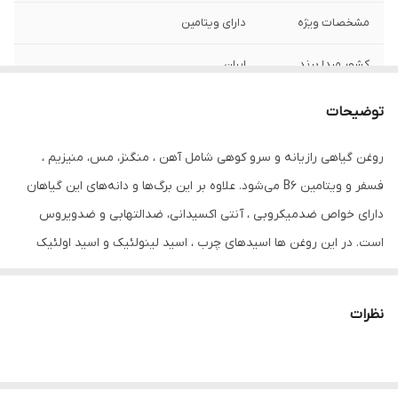
مشخصات ویژه
دارای ویتامین
کشور مبدا برند
ایران
صادر کننده مجوز
سازمان غذا و دارو
توضیحات
حجم
80 میلی‌لیتر
روغن گیاهی رازیانه و سرو کوهی شامل آهن ، منگنز، مس، منیزیم ،
فسفر و ویتامین B6 می‌شود. علاوه بر این برگ‌ها و دانه‌های این گیاهان
دارای خواص ضدمیکروبی ، آنتی اکسیدانی، ضدالتهابی و ضدویروس
است. در این روغن ها اسیدهای چرب ، اسید لینولئیک و اسید اولئیک
موجود باعث ایجاد رطوبت، نرمی و لطافت پوست مو و ریش و سیبیل و
مژه و ابرو می‌شود. مصرف روزانه آن باعث رشد آن می شود و پلی‌فنول
نظرات
موجود در آن به جوان‌سازی پوست سر شما کمک می‌کند.
آنتی‌اکسیدان‌های موجود در روغن ها از آسیب سلول‌های پوستی سر
جلوگیری می‌کند. این روغن‌ ها با وجود سطح بالای ویتامین و خواص