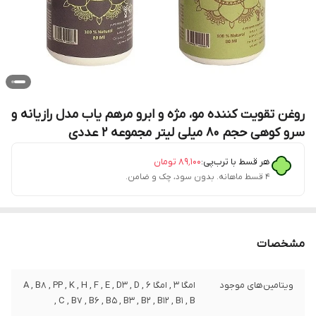
روغن تقویت کننده مو، مژه و ابرو مرهم یاب مدل رازیانه و
سرو کوهی حجم 80 میلی لیتر مجموعه 2 عددی
هر قسط با ترب‌پی:
۸۹٬۱۰۰
تومان
۴ قسط ماهانه. بدون سود، چک و ضامن.
مشخصات
ویتامین‌های موجود
امگا 3 , امگا 6 , A , B8 , PP , K , H , F , E , D3 , D
, C , B7 , B6 , B5 , B3 , B2 , B12 , B1 , B