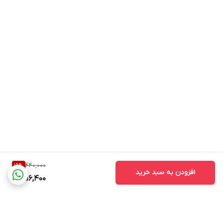
440,000
19
%
افزودن به سبد خرید
356,400