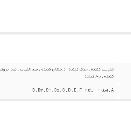
ور مبدا برند
:
ایران
در کننده مجوز
:
سازمان غذا و دارو
یر
مناسب ماساژ درمانی و آروماتراپی ، مناسب پاکسازی تنفسی 
شخصات
:
بین بردن سرفه و سرماخوردگی با استفاده از بخور ، ضد اسپا
آرامبخش ، ضد باکتریی و ضد آگزما ،جوان سازی پوست تقویت
درمان آکنه‌وجوش،کاهش چین وچروک ودرخشندگی پوست ،
کننده ناخن
زگار با پوست‌های
:
انواع پوست
جم
:
80 میلی لیتر میلی‌لیتر
تقویت کننده , خنک کننده , درخشان کننده , ضد التهاب , ضد چرو
اوی
:
الانتئین ،کلاژن ، امگا 3،6،9 ،ریبوفلاوین، پانتونیک اسید، تیامین،
کننده , نرم کننده
پیریدوکسین، ویتامین E
کیبات
:
دارای روغن
A , امگا 3 , امگا 6 , B , B12 , B3 , B5 , C , D , E , F
120 گرم
زعفران