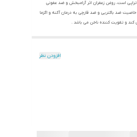
تراپی است، روغن زعفران اثر آرامبخش و ضد عفونی
اصیت ضد باکتریی و ضد قارچی به درمان آکنه و اگزما
ند و تقویت کننده ناخن می باشد .
افزودن نظر
بین بردن سرفه و سرماخوردگی با استفاده از بخور ،
ست تقویت فرآیند درمان آکنه‌وجوش،کاهش چین