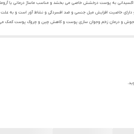
مایع
ی اکسیدانی به پوست درخشش خاصی می بخشد و مناسب ماساژ درمانی یا آروما
 دارای خاصیت افزایش میل جنسی و ضد افسردگی و نشاط آور است و به علت خ
دارای ویتامین
ان جوش و درمان زخم وجوان سازی پوست و کاهش چین و چروک پوست کمک می ک
ایران
سازمان غذا و دارو
مناسب ماساژ درمانی و آروماتراپی ، مناسب پاکسازی تنفسی ریه و از 
ضد اسپاسم و آرامبخش ، ضد باکتریی و ضد آگزما ،جوان سازی پو
وچروک ودرخشندگی پوست ،تقویت کننده ناخن
ید.
انواع پوست
80 میلی لیتر میلی‌لیتر
الانتئین ،کلاژن ، امگا 3،6،9 ،ریبوفلاوین، پانتونیک اسید، تیامین، پیریدوکسین، ویتامین E
دارای روغن