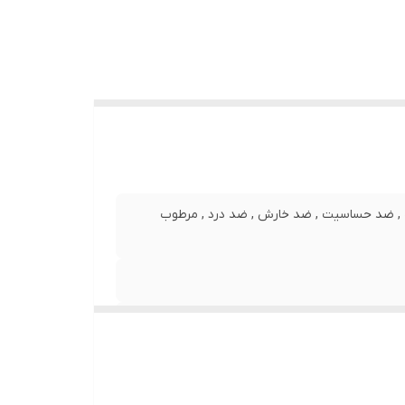
ریه و از
سم و
 فرآیند
تقویت
ک , ضد حساسیت , ضد خارش , ضد درد , مرطوب