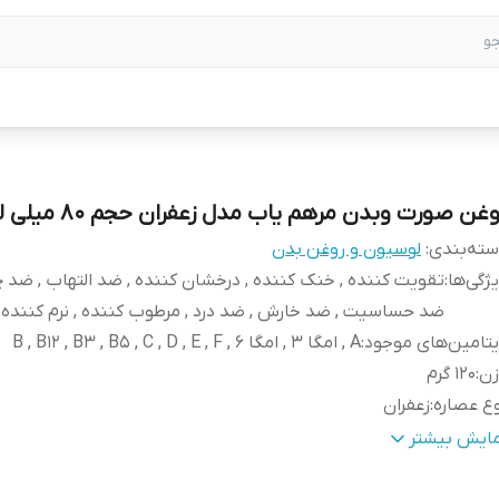
غن صورت وبدن مرهم یاب مدل زعفران حجم 80 میلی لیتر
ته‌بندی
:
لوسیون و روغن بدن
ژگی‌ها
:
تقویت کننده , خنک کننده , درخشان کننده , ضد التهاب , ضد چ
ضد حساسیت , ضد خارش , ضد درد , مرطوب کننده , نرم کننده
تامین‌های موجود
:
A , امگا 3 , امگا 6 , B , B12 , B3 , B5 , C , D , E , F
زن
:
120 گرم
ع عصاره
:
زعفران
ع
:
مایع
مایش بیشتر
شخصات ویژه
:
دارای ویتامین