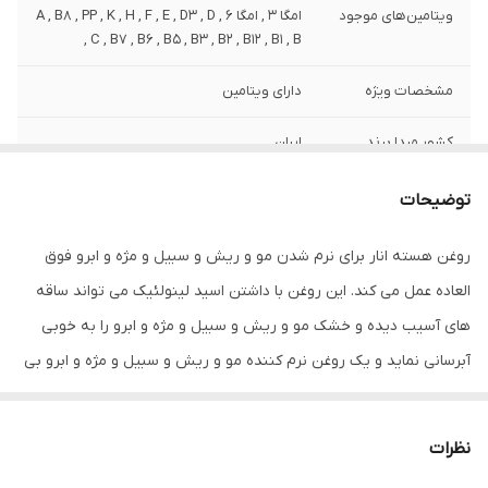
ویتامین‌های موجود
امگا 3 , امگا 6 , A , B8 , PP , K , H , F , E , D3 , D
, C , B7 , B6 , B5 , B3 , B2 , B12 , B1 , B
مشخصات ویژه
دارای ویتامین
کشور مبدا برند
ایران
صادر کننده مجوز
سازمان غذا و دارو
توضیحات
حجم
80 میلی‌لیتر
روغن هسته انار برای نرم شدن مو و ریش و سبیل و مژه و ابرو فوق
العاده عمل می کند. این روغن با داشتن اسید لینولئیک می تواند ساقه
های آسیب دیده و خشک مو و ریش و سبیل و مژه و ابرو را به خوبی
آبرسانی نماید و یک روغن نرم کننده مو و ریش و سبیل و مژه و ابرو بی
نظیر به حساب می آید. روغن هسته انار با داشتن اسید پونیسیک به
داشتن موهایی درخشان، نرم و سالم کمک می کند.روغن هسته انار به
نظرات
دلیل داشتن خواص ضد عفونی کننده فولیکول های مو و ریش و سبیل