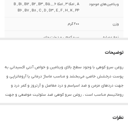
ویتامین‌های موجود
A , امگا 3 , امگا 6 , B , B1 , B12 , B2 , B3 , B5 ,
B6 , B7 , B8 , C , D , D3 , E , F , H , K , PP
وزن
200 گرم
نوع عصاره
سرو کوهی و درخت چای
نوع
مایع
توضیحات
مشخصات ویژه
دارای ویتامین
روغن‌ سرو کوهی با وجود سطح بالای ویتامین و خواص آنتی اکسیدانی به
پوست درخشش خاصی می‌بخشد و مناسب ماساژ درمانی یا آروماتراپی و
کشور مبدا برند
ایران
جهت دردهای مزمن و ضد اسپاسم و درد مفاصل و آرتروز و کمر درد و
صادر کننده مجوز
سازمان غذا و دارو
روماتیسم مناسب است ، روغن سرو کوهی ضد سلولیت موضعی و جهت
لاغری موضعی پهلو وشکم مناسب است ، روغن سرو کوهی اثر آرامبخش
سازگار با پوست‌های
انواع پوست
و ضد عفونی کننده دستگاه تنفسی و سر درد دارد و دارای خاصیت ضد
نظرات
حجم
80 میلی‌لیتر
باکتریی ، ضد قارچی و ضدزگیل است ، به درمان آکنه و اگزما و درمان لک